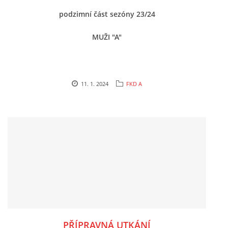
podzimní část sezóny 23/24
MLADŠÍ ŽÁCI
MUŽI "A"
MLADŠÍ ŽÁCI "B"
STARŠÍ PŘÍPRAVKA R 2012 + 2013
11. 1. 2024
FKD A
MLADŠÍ PŘÍPRAVKA R2014-2015
PODPORUJÍ NÁŠ KLUB
ARCHÍV
DOTACE
PŘÍPRAVNÁ UTKÁNÍ