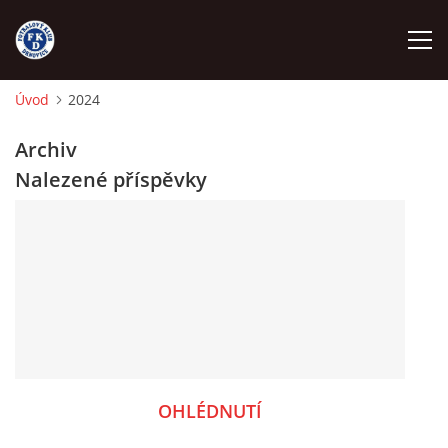
Úvod
2024
ÚVOD
Archiv
Nalezené příspěvky
NÁBOR
FKD A
FKD B
STARŠÍ DOROST
OHLÉDNUTÍ
STARŠÍ ŽÁCI