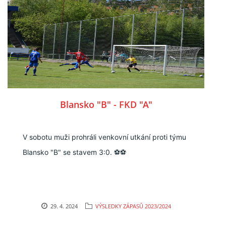
Blansko "B" - FKD "A"
V sobotu muži prohráli venkovní utkání proti týmu
Blansko "B" se stavem 3:0. ⚽⚽
29. 4. 2024
VÝSLEDKY ZÁPASŮ 2023/2024