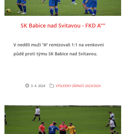
SK Babice nad Svitavou - FKD A""
V neděli muži "A" remizovali 1:1 na venkovní
půdě proti týmu SK Babice nad Svitavou.
3. 4. 2024
VÝSLEDKY ZÁPASŮ 2023/2024