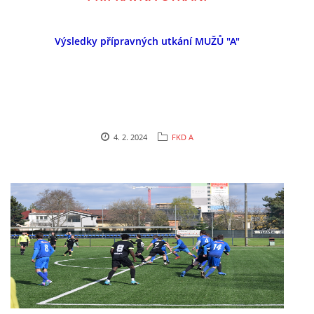
Výsledky přípravných utkání MUŽŮ "A"
FKD, z.s.
Drnovice 704
68304 Drnovice
ičo 27005305
č.ú. 3227086359 / 0800
4. 2. 2024
FKD A
sekretarfkd@centrum.cz
© 2026 eStránky.cz
|
RSS