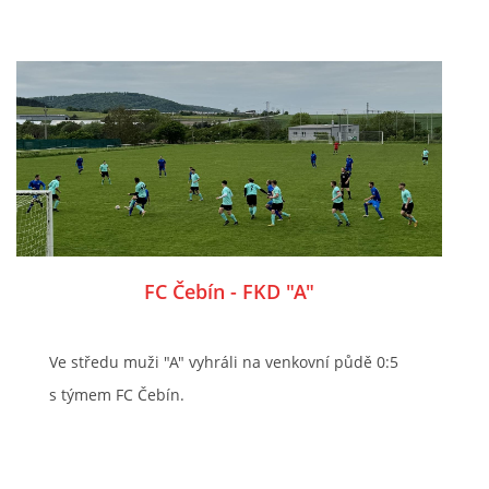
FC Čebín - FKD "A"
Ve středu muži "A" vyhráli na venkovní půdě 0:5
s týmem FC Čebín.