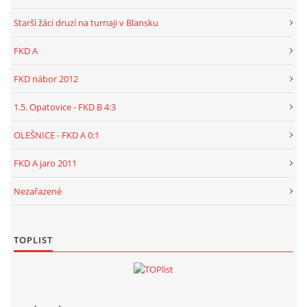
Starší žáci druzí na turnaji v Blansku
FKD A
FKD nábor 2012
1.5. Opatovice - FKD B 4:3
OLEŠNICE - FKD A 0:1
FKD A jaro 2011
Nezařazené
TOPLIST