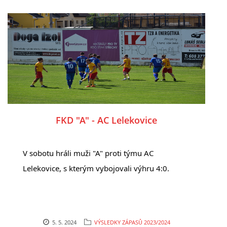
FKD "A" - AC Lelekovice
V sobotu hráli muži "A" proti týmu AC
Lelekovice, s kterým vybojovali výhru 4:0.
5. 5. 2024
VÝSLEDKY ZÁPASŮ 2023/2024