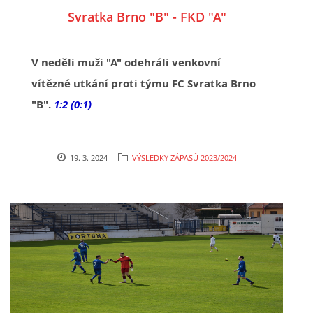
Svratka Brno "B" - FKD "A"
V neděli muži "A" odehráli venkovní
vítězné utkání proti týmu FC Svratka Brno
"B".
1:2 (0:1)
19. 3. 2024
VÝSLEDKY ZÁPASŮ 2023/2024