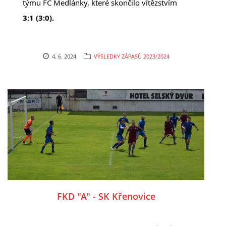
týmu FC Medlánky, které skončilo vítězstvím
3:1 (3:0).
4. 6. 2024
VÝSLEDKY ZÁPASŮ 2023/2024
FKD "A" - SK Křenovice