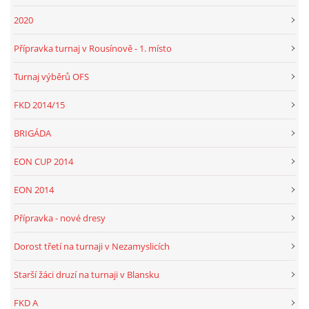
2020
Přípravka turnaj v Rousínově - 1. místo
Turnaj výběrů OFS
FKD 2014/15
BRIGÁDA
EON CUP 2014
EON 2014
Přípravka - nové dresy
Dorost třetí na turnaji v Nezamyslicích
Starší žáci druzí na turnaji v Blansku
FKD A