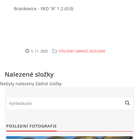
Brankovice - FKD "A" 1:2 (0:0)
MLADŠÍ ŽÁCI
MLADŠÍ ŽÁCI "B"
STARŠÍ PŘÍPRAVKA R 2012 + 2013
5. 11. 2025
VÝSLEDKY ZÁPASŮ 2025/2026
MLADŠÍ PŘÍPRAVKA R2014-2015
Nalezené složky
Nebyly nalezeny žádné složky
PODPORUJÍ NÁŠ KLUB
ARCHÍV
DOTACE
POSLEDNÍ FOTOGRAFIE