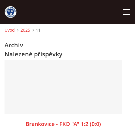
Úvod
2025
11
ÚVOD
Archiv
Nalezené příspěvky
NÁBOR
FKD A
FKD B
STARŠÍ DOROST
Brankovice - FKD "A" 1:2 (0:0)
STARŠÍ ŽÁCI