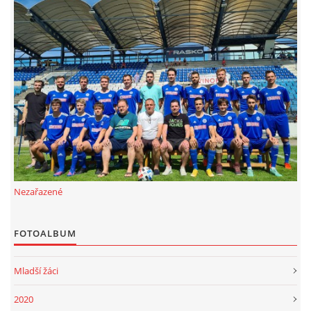
FKD, z.s.
Drnovice 704
68304 Drnovice
ičo 27005305
č.ú. 3227086359 / 0800
sekretarfkd@centrum.cz
© 2026 eStránky.cz
|
RSS
Nezařazené
FOTOALBUM
Mladší žáci
2020