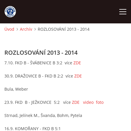
Úvod
Archív
ROZLOSOVÁNÍ 2013 - 2014
ÚVOD
ROZLOSOVÁNÍ 2013 - 2014
NÁBOR
7.10. FKD B - ŠVÁBENICE B 3:2 více
ZDE
FKD A
30.9. DRAŽOVICE B - FKD B 2:2 více
ZDE
FKD B
Bula, Weber
23.9. FKD B - JEŽKOVICE 5:2 více
ZDE
video
foto
STARŠÍ DOROST
Strnad, Jelínek M., Švanda, Bohm, Pytela
STARŠÍ ŽÁCI
16.9. KOMOŘANY - FKD B 5:1