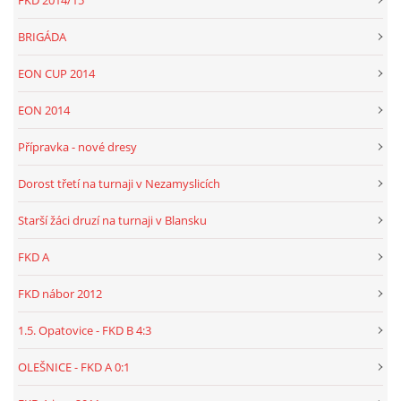
FKD 2014/15
BRIGÁDA
EON CUP 2014
EON 2014
Přípravka - nové dresy
Dorost třetí na turnaji v Nezamyslicích
Starší žáci druzí na turnaji v Blansku
FKD A
FKD nábor 2012
1.5. Opatovice - FKD B 4:3
OLEŠNICE - FKD A 0:1