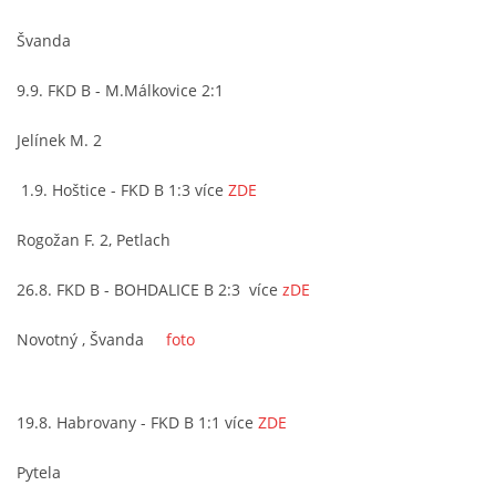
Švanda
MLADŠÍ ŽÁCI
9.9. FKD B - M.Málkovice 2:1
MLADŠÍ ŽÁCI "B"
Jelínek M. 2
STARŠÍ PŘÍPRAVKA R 2012 + 2013
1.9. Hoštice - FKD B 1:3 více
ZDE
Rogožan F. 2, Petlach
MLADŠÍ PŘÍPRAVKA R2014-2015
26.8. FKD B - BOHDALICE B 2:3 více
zDE
PODPORUJÍ NÁŠ KLUB
Novotný , Švanda
foto
ARCHÍV
19.8. Habrovany - FKD B 1:1 více
ZDE
DOTACE
Pytela