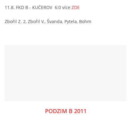
11.8. FKD B - KUČEROV 6:0 více
ZDE
Zbořil Z. 2, Zbořil V., Švanda, Pytela, Bohm
FKD, z.s.
Drnovice 704
68304 Drnovice
ičo 27005305
č.ú. 3227086359 / 0800
sekretarfkd@centrum.cz
© 2026 eStránky.cz
|
RSS
PODZIM B 2011