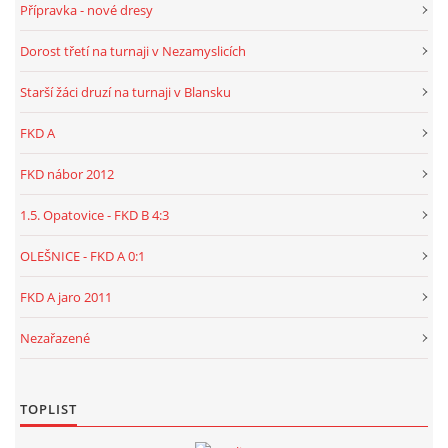
Přípravka - nové dresy
Dorost třetí na turnaji v Nezamyslicích
Starší žáci druzí na turnaji v Blansku
FKD A
FKD nábor 2012
1.5. Opatovice - FKD B 4:3
OLEŠNICE - FKD A 0:1
FKD A jaro 2011
Nezařazené
TOPLIST