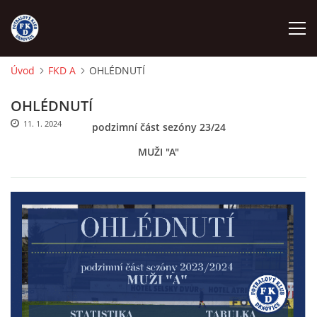
Úvod
FKD A
OHLÉDNUTÍ
ÚVOD
OHLÉDNUTÍ
11. 1. 2024
podzimní část sezóny 23/24
NÁBOR
MUŽI "A"
FKD A
FKD B
STARŠÍ DOROST
STARŠÍ ŽÁCI