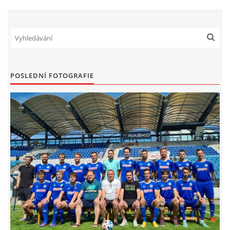
FKD, z.s.
Drnovice 704
68304 Drnovice
ičo 27005305
POSLEDNÍ FOTOGRAFIE
č.ú. 3227086359 / 0800
sekretarfkd@centrum.cz
© 2026 eStránky.cz
|
RSS