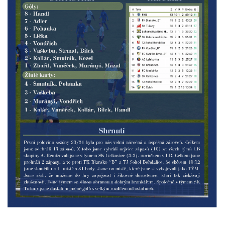
MLADŠÍ ŽÁCI
MLADŠÍ ŽÁCI "B"
STARŠÍ PŘÍPRAVKA R 2012 + 2013
MLADŠÍ PŘÍPRAVKA R2014-2015
PODPORUJÍ NÁŠ KLUB
ARCHÍV
DOTACE