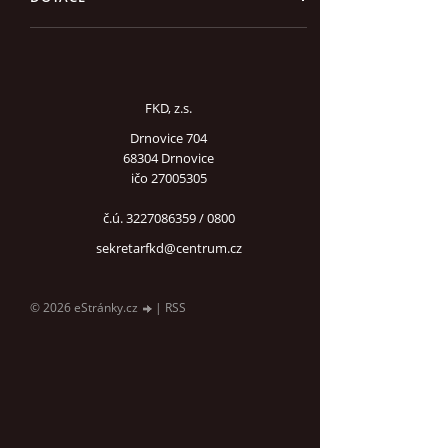
FKD, z.s.
Drnovice 704
68304 Drnovice
ičo 27005305
č.ú. 3227086359 / 0800
sekretarfkd@centrum.cz
© 2026 eStránky.cz
|
RSS