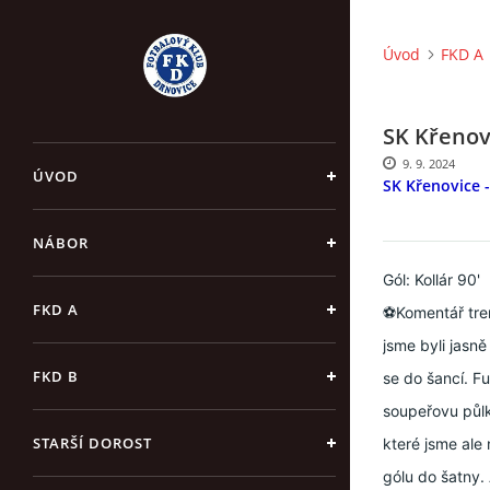
Úvod
FKD A
SK Křenovi
9. 9. 2024
ÚVOD
SK Křenovice - 
NÁBOR
Gól: Kollár 90'
FKD A
⚽Komentář tren
jsme byli jasně
FKD B
se do šancí. F
soupeřovu půlku
STARŠÍ DOROST
které jsme ale
gólu do šatny.