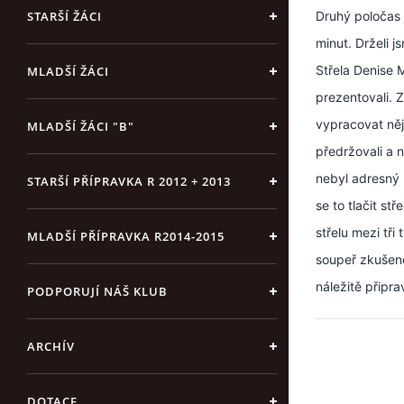
STARŠÍ ŽÁCI
Druhý poločas 
minut. Drželi 
Střela Denise 
MLADŠÍ ŽÁCI
prezentovali. Z
vypracovat něja
MLADŠÍ ŽÁCI "B"
předržovali a n
nebyl adresný 
STARŠÍ PŘÍPRAVKA R 2012 + 2013
se to tlačit st
střelu mezi tři 
MLADŠÍ PŘÍPRAVKA R2014-2015
soupeř zkušeně
náležitě připr
PODPORUJÍ NÁŠ KLUB
ARCHÍV
DOTACE