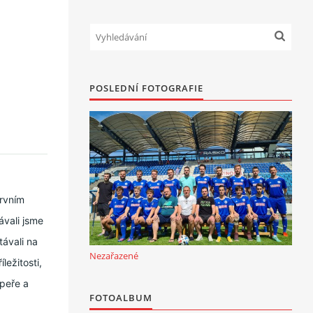
POSLEDNÍ FOTOGRAFIE
prvním
ávali jsme
ávali na
Nezařazené
ležitosti,
upeře a
FOTOALBUM