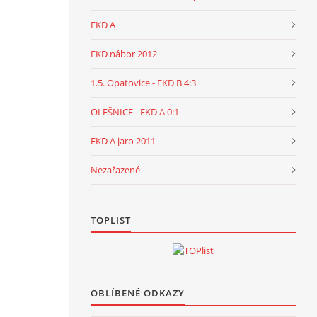
FKD A
FKD nábor 2012
1.5. Opatovice - FKD B 4:3
OLEŠNICE - FKD A 0:1
FKD A jaro 2011
Nezařazené
TOPLIST
OBLÍBENÉ ODKAZY