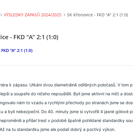
VÝSLEDKY ZÁPASŮ 2024/2025
SK Křenovice - FKD "A" 2:1 (1:0)
ce - FKD "A" 2:1 (1:0)
FKD "A" 2:1 (1:0)
éra k zápasu: Utkání dvou diametrálně odlišných poločasů. V tom 
 lepší a soupeře do ničeho nepouštěli. Byli jsme aktivní na míči a dost
ungovalo nám to vzadu a rychlými přechody po stranách jsme se dost
 a byli nebezpeční. Do 40. minuty jsme si vytvořili 4 jasné gólové pří
 neproměnili a přišel trest v podobě špatně pohlídané standardky so
 Až na tu standardku jsme ale podali dobrý a poctivý výkon.