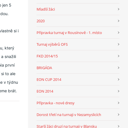
o jen 5
Mladší žáci
vdou.
2020
lastně si i
Přípravka turnaj v Rousínově - 1. místo
Turnaj výběrů OFS
u, který
FKD 2014/15
a snažili
 Na první
BRIGÁDA
si to ale
EON CUP 2014
se v týdnu
eme brát.
EON 2014
Přípravka - nové dresy
Dorost třetí na turnaji v Nezamyslicích
Starší žáci druzí na turnaji v Blansku