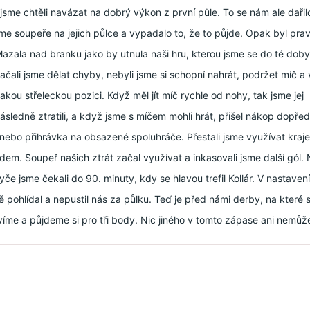
jsme chtěli navázat na dobrý výkon z první půle. To se nám ale dařil
jsme soupeře na jejich půlce a vypadalo to, že to půjde. Opak byl pra
Mazala nad branku jako by utnula naši hru, kterou jsme se do té doby
ačali jsme dělat chyby, nebyli jsme si schopní nahrát, podržet míč a v
kou střeleckou pozici. Když měl jít míč rychle od nohy, tak jsme jej
ásledně ztratili, a když jsme s míčem mohli hrát, přišel nákop dopřed
nebo přihrávka na obsazené spoluhráče. Přestali jsme využívat kraje 
ředem. Soupeř našich ztrát začal využívat a inkasovali jsme další gól.
tyče jsme čekali do 90. minuty, kdy se hlavou trefil Kollár. V nastavení 
 pohlídal a nepustil nás za půlku. Teď je před námi derby, na které 
avíme a půjdeme si pro tři body. Nic jiného v tomto zápase ani nemůž