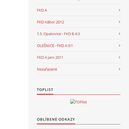
FKD A
FKD nábor 2012
1.5. Opatovice - FKD B 4:3
OLEŠNICE - FKD A 0:1
FKD A jaro 2011
Nezařazené
TOPLIST
OBLÍBENÉ ODKAZY