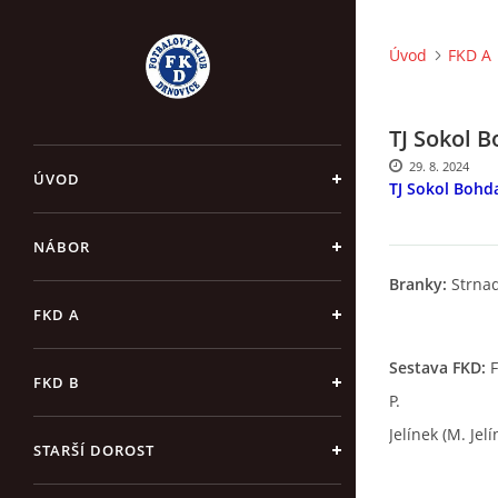
Úvod
FKD A
TJ Sokol B
29. 8. 2024
ÚVOD
TJ Sokol Bohdal
NÁBOR
Branky:
Strnad 
FKD A
Sestava FKD:
F
FKD B
P.
Jelínek (M. Jel
STARŠÍ DOROST