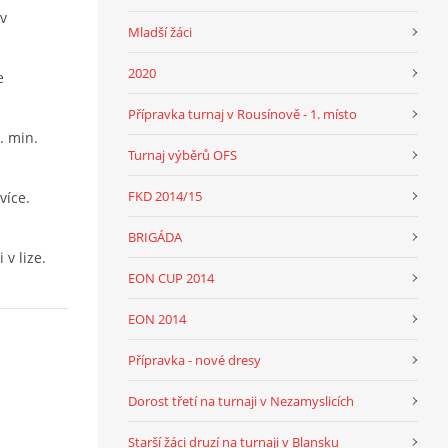
 v
Mladší žáci
2020
e
Přípravka turnaj v Rousínově - 1. místo
. min.
Turnaj výběrů OFS
FKD 2014/15
více.
BRIGÁDA
v lize.
EON CUP 2014
EON 2014
Přípravka - nové dresy
Dorost třetí na turnaji v Nezamyslicích
Starší žáci druzí na turnaji v Blansku