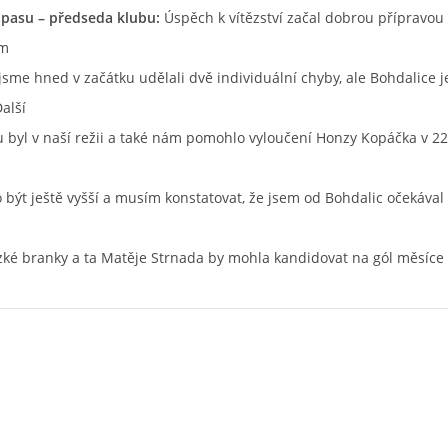
pasu – předseda klubu:
Úspěch k vítězství začal dobrou přípravou
ém
 jsme hned v začátku udělali dvě individuální chyby, ale Bohdalice j
alší
byl v naší režii a také nám pomohlo vyloučení Honzy Kopáčka v 22
o být ještě vyšší a musím konstatovat, že jsem od Bohdalic očekával 
zké branky a ta Matěje Strnada by mohla kandidovat na gól měsíce i 