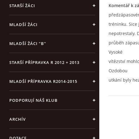
Komentář k zá
STARŠÍ ŽÁCI
předzápasov
tréninku. Sice
MLADŠÍ ŽÁCI
nepotrestaly. D
průběh zápasu 
MLADŠÍ ŽÁCI "B"
Vysoké
vítězství mohl
STARŠÍ PŘÍPRAVKA R 2012 + 2013
Ozdobou
utkání byly he
MLADŠÍ PŘÍPRAVKA R2014-2015
PODPORUJÍ NÁŠ KLUB
ARCHÍV
DOTACE