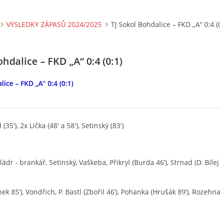
VÝSLEDKY ZÁPASŮ 2024/2025
TJ Sokol Bohdalice – FKD „A“ 0:4 (
ohdalice – FKD „A“ 0:4 (0:1)
ice – FKD „A“ 0:4 (0:1)
(35'), 2x Lička (48' a 58'), Setinský (83')
ládr - brankář, Setinský, Vaškeba, Přikryl (Burda 46’), Strnad (D. Bílej 7
ínek 85’), Vondřich, P. Bastl (Zbořil 46’), Pohanka (Hrušák 89’), Rozehna