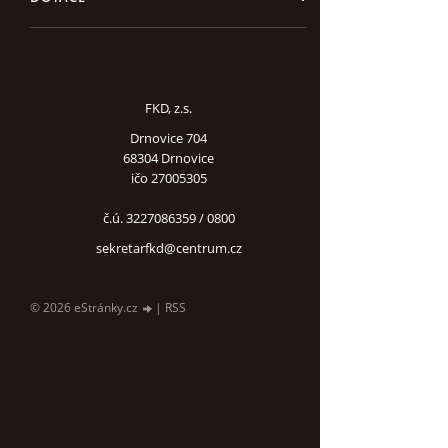
FKD, z.s.
Drnovice 704
68304 Drnovice
ičo 27005305
č.ú. 3227086359 / 0800
sekretarfkd@centrum.cz
© 2026 eStránky.cz
|
RSS