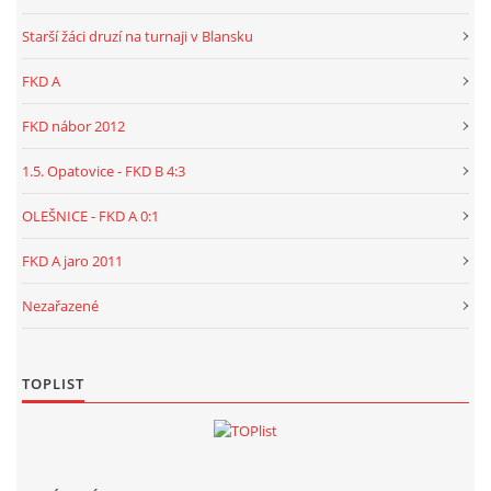
Starší žáci druzí na turnaji v Blansku
FKD A
FKD nábor 2012
1.5. Opatovice - FKD B 4:3
OLEŠNICE - FKD A 0:1
FKD A jaro 2011
Nezařazené
TOPLIST