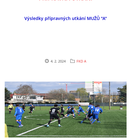
Výsledky přípravných utkání MUŽŮ "A"
FKD, z.s.
Drnovice 704
68304 Drnovice
ičo 27005305
č.ú. 3227086359 / 0800
4. 2. 2024
FKD A
sekretarfkd@centrum.cz
© 2026 eStránky.cz
|
RSS