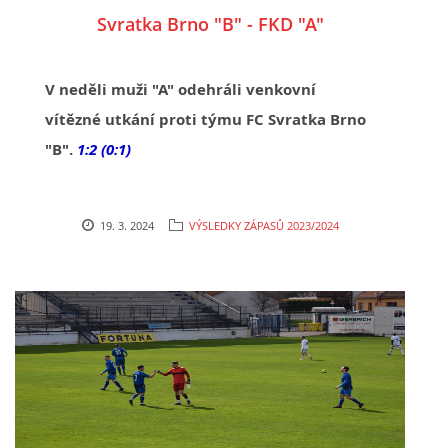
Svratka Brno "B" - FKD "A"
V neděli muži "A" odehráli venkovní
vítězné utkání proti týmu FC Svratka Brno
"B".
1:2 (0:1)
19. 3. 2024
VÝSLEDKY ZÁPASŮ 2023/2024