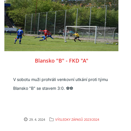
Blansko "B" - FKD "A"
V sobotu muži prohráli venkovní utkání proti týmu
Blansko "B" se stavem 3:0. ⚽⚽
29. 4. 2024
VÝSLEDKY ZÁPASŮ 2023/2024