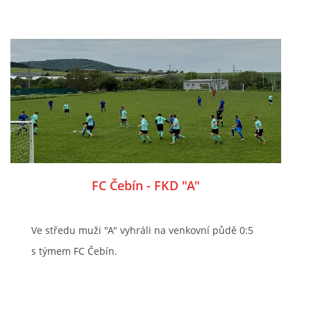
FC Čebín - FKD "A"
Ve středu muži "A" vyhráli na venkovní půdě 0:5
s týmem FC Čebín.