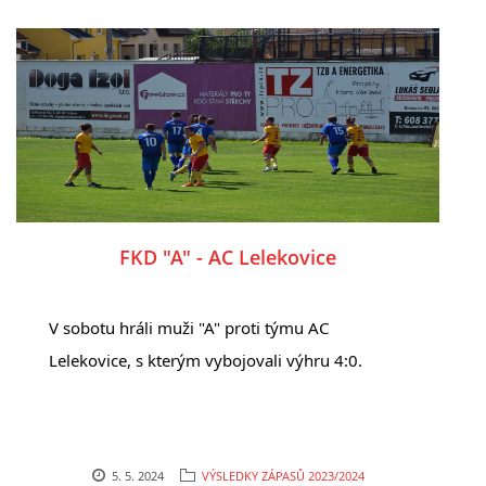
FKD "A" - AC Lelekovice
V sobotu hráli muži "A" proti týmu AC
Lelekovice, s kterým vybojovali výhru 4:0.
5. 5. 2024
VÝSLEDKY ZÁPASŮ 2023/2024