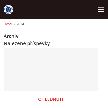
Úvod
2024
ÚVOD
Archiv
Nalezené příspěvky
NÁBOR
FKD A
FKD B
STARŠÍ DOROST
OHLÉDNUTÍ
STARŠÍ ŽÁCI