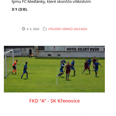
týmu FC Medlánky, které skončilo vítězstvím
3:1 (3:0).
4. 6. 2024
VÝSLEDKY ZÁPASŮ 2023/2024
FKD "A" - SK Křenovice