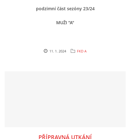
podzimní část sezóny 23/24
MLADŠÍ ŽÁCI
MUŽI "A"
MLADŠÍ ŽÁCI "B"
STARŠÍ PŘÍPRAVKA R 2012 + 2013
11. 1. 2024
FKD A
MLADŠÍ PŘÍPRAVKA R2014-2015
PODPORUJÍ NÁŠ KLUB
ARCHÍV
DOTACE
PŘÍPRAVNÁ UTKÁNÍ