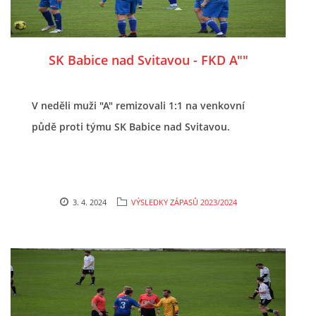
SK Babice nad Svitavou - FKD A""
V neděli muži "A" remizovali 1:1 na venkovní
půdě proti týmu SK Babice nad Svitavou.
3. 4. 2024
VÝSLEDKY ZÁPASŮ 2023/2024