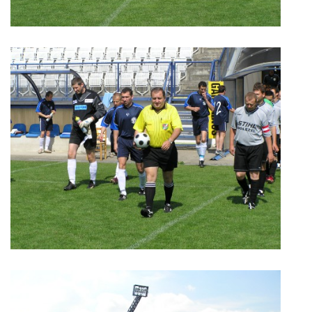
MLADŠÍ ŽÁCI
MLADŠÍ ŽÁCI "B"
STARŠÍ PŘÍPRAVKA R 2012 + 2013
MLADŠÍ PŘÍPRAVKA R2014-2015
PODPORUJÍ NÁŠ KLUB
ARCHÍV
DOTACE