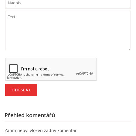
Přehled komentářů
Zatím nebyl vložen žádný komentář