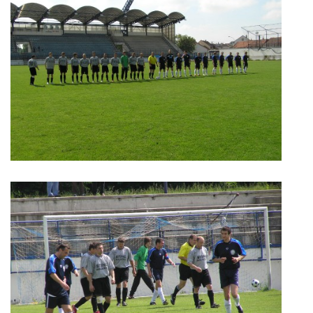
FKD, z.s.
Drnovice 704
68304 Drnovice
ičo 27005305
č.ú. 3227086359 / 0800
sekretarfkd@centrum.cz
© 2026 eStránky.cz
|
RSS