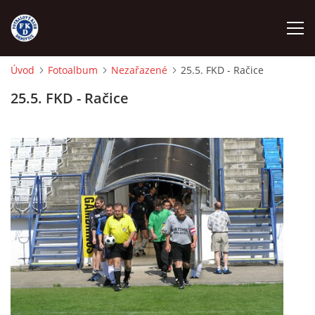
Úvod
Fotoalbum
Nezařazené
25.5. FKD - Račice
ÚVOD
25.5. FKD - Račice
NÁBOR
FKD A
FKD B
STARŠÍ DOROST
STARŠÍ ŽÁCI