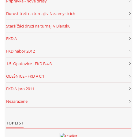
Přípravka - nové dresy
Dorost třetí na turnaji v Nezamyslicích
Starší žáci druzí na turnaji v Blansku
FKD A
FKD nábor 2012
1.5. Opatovice - FKD B 4:3
OLEŠNICE - FKD A 0:1
FKD A jaro 2011
Nezařazené
TOPLIST