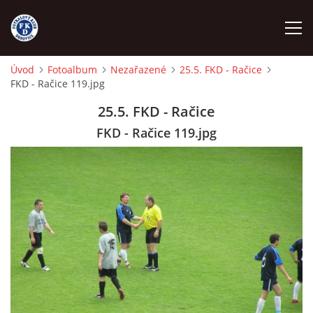
Úvod
Fotoalbum
Nezařazené
25.5. FKD - Račice
FKD - Račice 119.jpg
ÚVOD
25.5. FKD - Račice
NÁBOR
FKD - Račice 119.jpg
FKD A
FKD B
STARŠÍ DOROST
STARŠÍ ŽÁCI