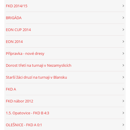
FKD 2014/15
BRIGÁDA
EON CUP 2014
EON 2014
Přípravka - nové dresy
Dorost třetí na turnaji v Nezamyslicích
Starší žáci druzí na turnaji v Blansku
FKD A
FKD nábor 2012
1.5. Opatovice - FKD B 4:3
OLEŠNICE - FKD A 0:1