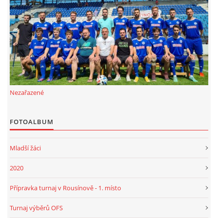
FKD, z.s.
Drnovice 704
68304 Drnovice
ičo 27005305
č.ú. 3227086359 / 0800
Nezařazené
sekretarfkd@centrum.cz
FOTOALBUM
© 2026 eStránky.cz
|
RSS
Mladší žáci
2020
Přípravka turnaj v Rousínově - 1. místo
Turnaj výběrů OFS