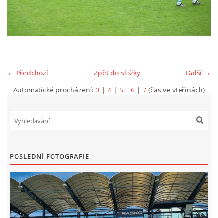
MLADŠÍ ŽÁCI
MLADŠÍ ŽÁCI "B"
← Předchozí
Zpět do složky
Další →
STARŠÍ PŘÍPRAVKA R 2012 + 2013
Automatické procházení:
3
|
4
|
5
|
6
|
7
(čas ve vteřinách)
MLADŠÍ PŘÍPRAVKA R2014-2015
PODPORUJÍ NÁŠ KLUB
POSLEDNÍ FOTOGRAFIE
ARCHÍV
DOTACE