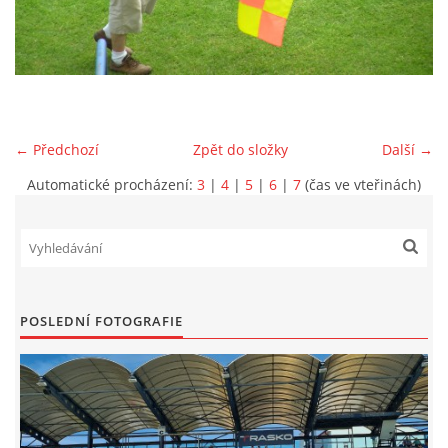
MLADŠÍ ŽÁCI
MLADŠÍ ŽÁCI "B"
← Předchozí
Zpět do složky
Další →
STARŠÍ PŘÍPRAVKA R 2012 + 2013
Automatické procházení:
3
|
4
|
5
|
6
|
7
(čas ve vteřinách)
MLADŠÍ PŘÍPRAVKA R2014-2015
PODPORUJÍ NÁŠ KLUB
POSLEDNÍ FOTOGRAFIE
ARCHÍV
DOTACE