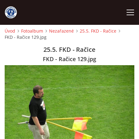
Úvod
Fotoalbum
Nezařazené
25.5. FKD - Račice
FKD - Račice 129.jpg
ÚVOD
25.5. FKD - Račice
NÁBOR
FKD - Račice 129.jpg
FKD A
FKD B
STARŠÍ DOROST
STARŠÍ ŽÁCI