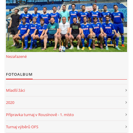
FKD, z.s.
Drnovice 704
68304 Drnovice
ičo 27005305
č.ú. 3227086359 / 0800
Nezařazené
sekretarfkd@centrum.cz
FOTOALBUM
© 2026 eStránky.cz
|
RSS
Mladší žáci
2020
Přípravka turnaj v Rousínově - 1. místo
Turnaj výběrů OFS