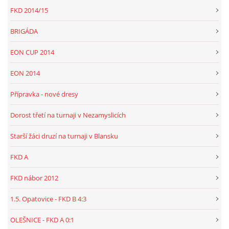
FKD 2014/15
BRIGÁDA
EON CUP 2014
EON 2014
Přípravka - nové dresy
Dorost třetí na turnaji v Nezamyslicích
Starší žáci druzí na turnaji v Blansku
FKD A
FKD nábor 2012
1.5. Opatovice - FKD B 4:3
OLEŠNICE - FKD A 0:1