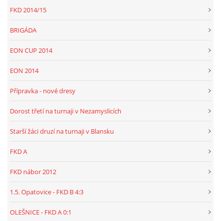
FKD 2014/15
BRIGÁDA
EON CUP 2014
EON 2014
Přípravka - nové dresy
Dorost třetí na turnaji v Nezamyslicích
Starší žáci druzí na turnaji v Blansku
FKD A
FKD nábor 2012
1.5. Opatovice - FKD B 4:3
OLEŠNICE - FKD A 0:1