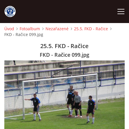
Úvod
Fotoalbum
Nezařazené
25.5. FKD - Račice
FKD - Račice 099.jpg
ÚVOD
25.5. FKD - Račice
NÁBOR
FKD - Račice 099.jpg
FKD A
FKD B
STARŠÍ DOROST
STARŠÍ ŽÁCI