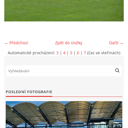
MLADŠÍ ŽÁCI
MLADŠÍ ŽÁCI "B"
← Předchozí
Zpět do složky
Další →
STARŠÍ PŘÍPRAVKA R 2012 + 2013
Automatické procházení:
3
|
4
|
5
|
6
|
7
(čas ve vteřinách)
MLADŠÍ PŘÍPRAVKA R2014-2015
PODPORUJÍ NÁŠ KLUB
POSLEDNÍ FOTOGRAFIE
ARCHÍV
DOTACE