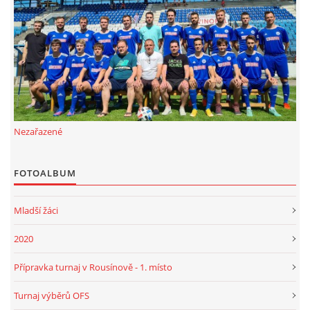
FKD, z.s.
Drnovice 704
68304 Drnovice
ičo 27005305
č.ú. 3227086359 / 0800
Nezařazené
sekretarfkd@centrum.cz
FOTOALBUM
© 2026 eStránky.cz
|
RSS
Mladší žáci
2020
Přípravka turnaj v Rousínově - 1. místo
Turnaj výběrů OFS