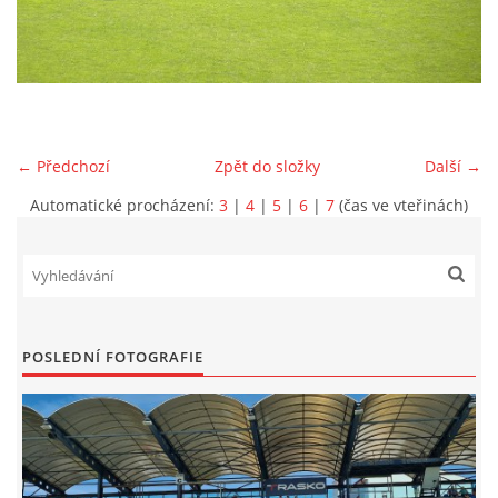
MLADŠÍ ŽÁCI
MLADŠÍ ŽÁCI "B"
← Předchozí
Zpět do složky
Další →
STARŠÍ PŘÍPRAVKA R 2012 + 2013
Automatické procházení:
3
|
4
|
5
|
6
|
7
(čas ve vteřinách)
MLADŠÍ PŘÍPRAVKA R2014-2015
PODPORUJÍ NÁŠ KLUB
POSLEDNÍ FOTOGRAFIE
ARCHÍV
DOTACE