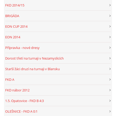
FKD 2014/15
BRIGÁDA
EON CUP 2014
EON 2014
Přípravka - nové dresy
Dorost třetí na turnaji v Nezamyslicích
Starší žáci druzí na turnaji v Blansku
FKD A
FKD nábor 2012
1.5. Opatovice - FKD B 4:3
OLEŠNICE - FKD A 0:1