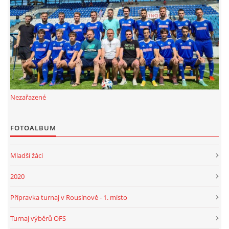
FKD, z.s.
Drnovice 704
68304 Drnovice
ičo 27005305
č.ú. 3227086359 / 0800
Nezařazené
sekretarfkd@centrum.cz
FOTOALBUM
© 2026 eStránky.cz
|
RSS
Mladší žáci
2020
Přípravka turnaj v Rousínově - 1. místo
Turnaj výběrů OFS