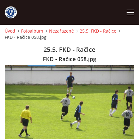
Úvod
Fotoalbum
Nezařazené
25.5. FKD - Račice
FKD - Račice 058.jpg
ÚVOD
25.5. FKD - Račice
NÁBOR
FKD - Račice 058.jpg
FKD A
FKD B
STARŠÍ DOROST
STARŠÍ ŽÁCI