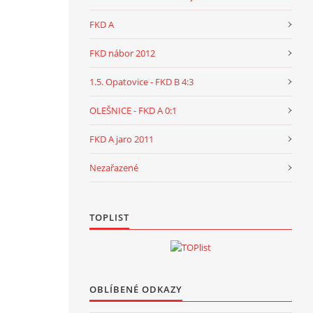
FKD A
FKD nábor 2012
1.5. Opatovice - FKD B 4:3
OLEŠNICE - FKD A 0:1
FKD A jaro 2011
Nezařazené
TOPLIST
OBLÍBENÉ ODKAZY