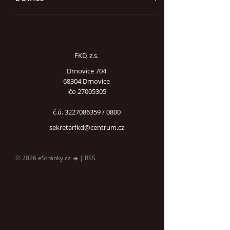
FKD, z.s.
Drnovice 704
68304 Drnovice
ičo 27005305
č.ú. 3227086359 / 0800
sekretarfkd@centrum.cz
© 2026 eStránky.cz
|
RSS