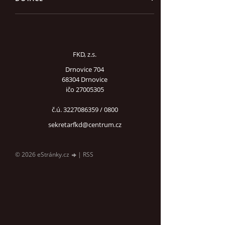
FKD, z.s.
Drnovice 704
68304 Drnovice
ičo 27005305
č.ú. 3227086359 / 0800
sekretarfkd@centrum.cz
© 2026 eStránky.cz
|
RSS