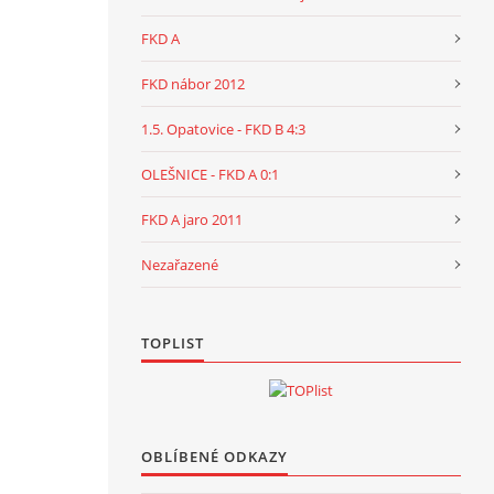
FKD A
FKD nábor 2012
1.5. Opatovice - FKD B 4:3
OLEŠNICE - FKD A 0:1
FKD A jaro 2011
Nezařazené
TOPLIST
OBLÍBENÉ ODKAZY