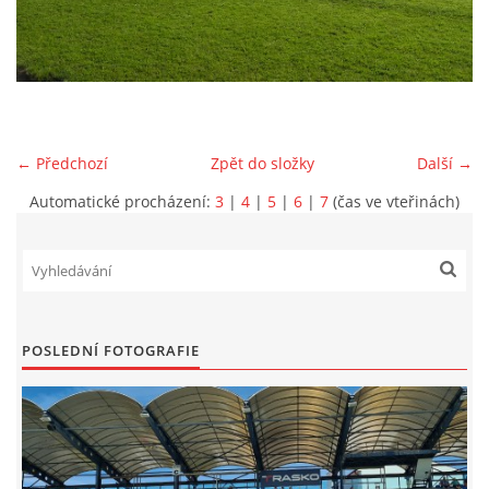
MLADŠÍ ŽÁCI
MLADŠÍ ŽÁCI "B"
← Předchozí
Zpět do složky
Další →
STARŠÍ PŘÍPRAVKA R 2012 + 2013
Automatické procházení:
3
|
4
|
5
|
6
|
7
(čas ve vteřinách)
MLADŠÍ PŘÍPRAVKA R2014-2015
PODPORUJÍ NÁŠ KLUB
POSLEDNÍ FOTOGRAFIE
ARCHÍV
DOTACE