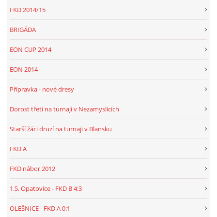
FKD 2014/15
BRIGÁDA
EON CUP 2014
EON 2014
Přípravka - nové dresy
Dorost třetí na turnaji v Nezamyslicích
Starší žáci druzí na turnaji v Blansku
FKD A
FKD nábor 2012
1.5. Opatovice - FKD B 4:3
OLEŠNICE - FKD A 0:1