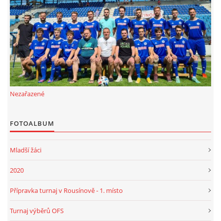
FKD, z.s.
Drnovice 704
68304 Drnovice
ičo 27005305
č.ú. 3227086359 / 0800
Nezařazené
sekretarfkd@centrum.cz
FOTOALBUM
© 2026 eStránky.cz
|
RSS
Mladší žáci
2020
Přípravka turnaj v Rousínově - 1. místo
Turnaj výběrů OFS