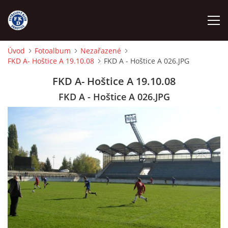
Úvod
Fotoalbum
Nezařazené
FKD A- Hoštice A 19.10.08
FKD A - Hoštice A 026.JPG
ÚVOD
FKD A- Hoštice A 19.10.08
NÁBOR
FKD A - Hoštice A 026.JPG
FKD A
FKD B
STARŠÍ DOROST
STARŠÍ ŽÁCI