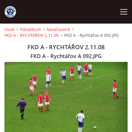
Úvod
Fotoalbum
Nezařazené
FKD A - RYCHTÁŘOV 2.11.08
FKD A - Rychtářov A 092.JPG
ÚVOD
FKD A - RYCHTÁŘOV 2.11.08
NÁBOR
FKD A - Rychtářov A 092.JPG
FKD A
FKD B
STARŠÍ DOROST
STARŠÍ ŽÁCI