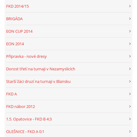
FKD 2014/15
BRIGÁDA
EON CUP 2014
EON 2014
Přípravka - nové dresy
Dorost třetí na turnaji v Nezamyslicích
Starší žáci druzí na turnaji v Blansku
FKD A
FKD nábor 2012
1.5. Opatovice - FKD B 4:3
OLEŠNICE - FKD A 0:1