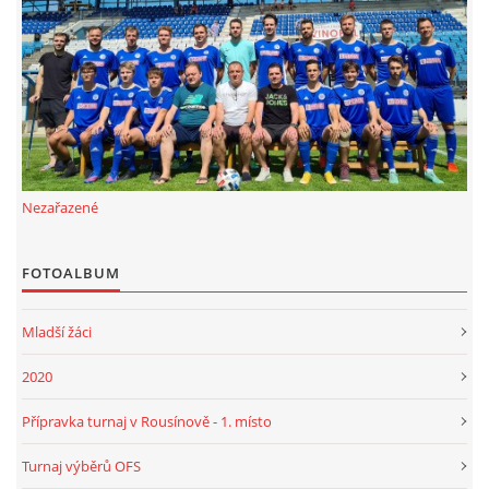
FKD, z.s.
Drnovice 704
68304 Drnovice
ičo 27005305
č.ú. 3227086359 / 0800
Nezařazené
sekretarfkd@centrum.cz
FOTOALBUM
© 2026 eStránky.cz
|
RSS
Mladší žáci
2020
Přípravka turnaj v Rousínově - 1. místo
Turnaj výběrů OFS