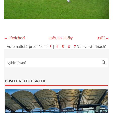
MLADŠÍ ŽÁCI
MLADŠÍ ŽÁCI "B"
← Předchozí
Zpět do složky
Další →
STARŠÍ PŘÍPRAVKA R 2012 + 2013
Automatické procházení:
3
|
4
|
5
|
6
|
7
(čas ve vteřinách)
MLADŠÍ PŘÍPRAVKA R2014-2015
PODPORUJÍ NÁŠ KLUB
POSLEDNÍ FOTOGRAFIE
ARCHÍV
DOTACE