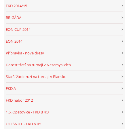
FKD 2014/15
BRIGÁDA
EON CUP 2014
EON 2014
Přípravka - nové dresy
Dorost třetí na turnaji v Nezamyslicích
Starší žáci druzí na turnaji v Blansku
FKD A
FKD nábor 2012
1.5. Opatovice - FKD B 4:3
OLEŠNICE - FKD A 0:1