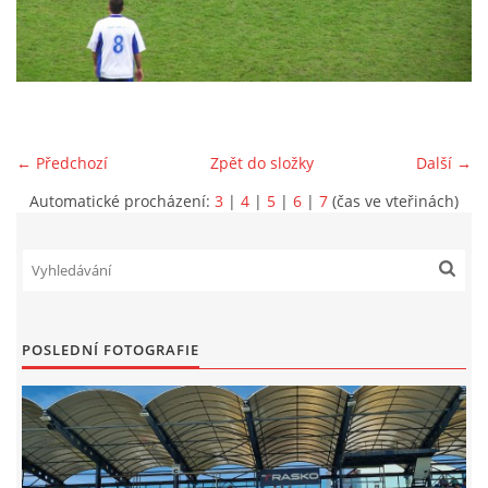
MLADŠÍ ŽÁCI
MLADŠÍ ŽÁCI "B"
← Předchozí
Zpět do složky
Další →
STARŠÍ PŘÍPRAVKA R 2012 + 2013
Automatické procházení:
3
|
4
|
5
|
6
|
7
(čas ve vteřinách)
MLADŠÍ PŘÍPRAVKA R2014-2015
PODPORUJÍ NÁŠ KLUB
POSLEDNÍ FOTOGRAFIE
ARCHÍV
DOTACE