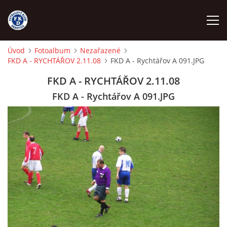
Úvod
Fotoalbum
Nezařazené
FKD A - RYCHTÁŘOV 2.11.08
FKD A - Rychtářov A 091.JPG
ÚVOD
FKD A - RYCHTÁŘOV 2.11.08
NÁBOR
FKD A - Rychtářov A 091.JPG
FKD A
FKD B
STARŠÍ DOROST
STARŠÍ ŽÁCI