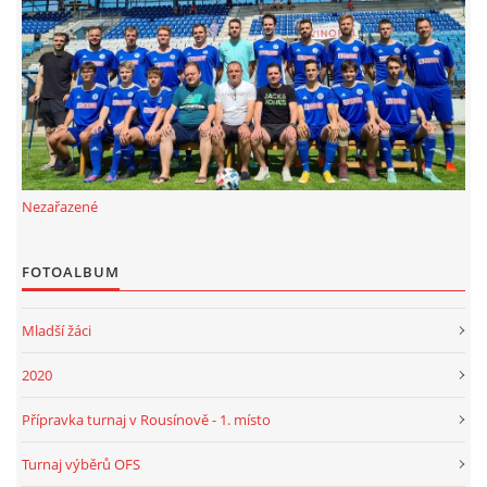
FKD, z.s.
Drnovice 704
68304 Drnovice
ičo 27005305
č.ú. 3227086359 / 0800
Nezařazené
sekretarfkd@centrum.cz
FOTOALBUM
© 2026 eStránky.cz
|
RSS
Mladší žáci
2020
Přípravka turnaj v Rousínově - 1. místo
Turnaj výběrů OFS