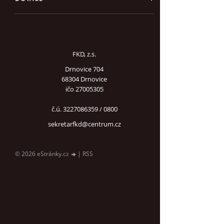
FKD, z.s.
Drnovice 704
68304 Drnovice
ičo 27005305
č.ú. 3227086359 / 0800
sekretarfkd@centrum.cz
© 2026 eStránky.cz
|
RSS