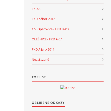
FKD A
FKD nábor 2012
1.5. Opatovice - FKD B 4:3
OLEŠNICE - FKD A 0:1
FKD A jaro 2011
Nezařazené
TOPLIST
OBLÍBENÉ ODKAZY