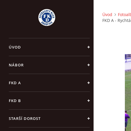
Úvod
Fotoa
FKD A - Rychtá
ÚVOD
NÁBOR
FKD A
FKD B
STARŠÍ DOROST