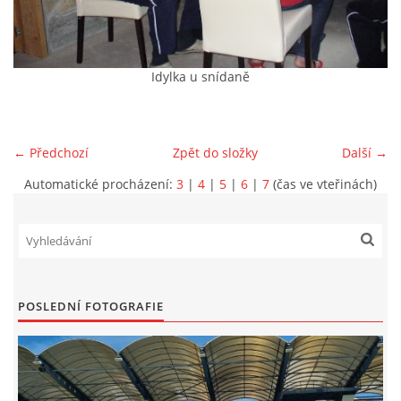
MLADŠÍ ŽÁCI
Idylka u snídaně
MLADŠÍ ŽÁCI "B"
STARŠÍ PŘÍPRAVKA R 2012 + 2013
← Předchozí
Zpět do složky
Další →
Automatické procházení:
3
|
4
|
5
|
6
|
7
(čas ve vteřinách)
MLADŠÍ PŘÍPRAVKA R2014-2015
PODPORUJÍ NÁŠ KLUB
POSLEDNÍ FOTOGRAFIE
ARCHÍV
DOTACE