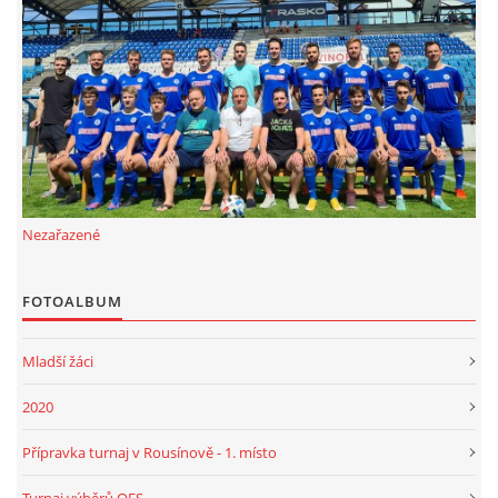
FKD, z.s.
Drnovice 704
68304 Drnovice
ičo 27005305
č.ú. 3227086359 / 0800
sekretarfkd@centrum.cz
Nezařazené
© 2026 eStránky.cz
|
RSS
FOTOALBUM
Mladší žáci
2020
Přípravka turnaj v Rousínově - 1. místo