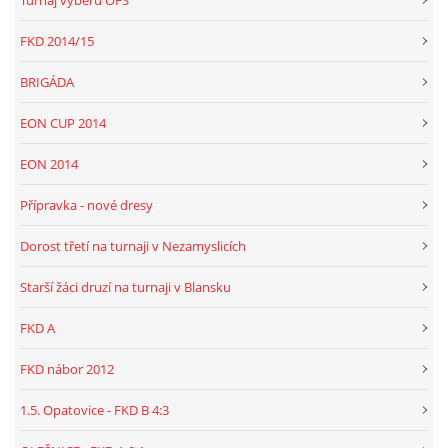
Turnaj výběrů OFS
FKD 2014/15
BRIGÁDA
EON CUP 2014
EON 2014
Přípravka - nové dresy
Dorost třetí na turnaji v Nezamyslicích
Starší žáci druzí na turnaji v Blansku
FKD A
FKD nábor 2012
1.5. Opatovice - FKD B 4:3