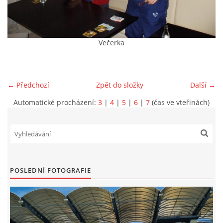
MLADŠÍ ŽÁCI
Večerka
MLADŠÍ ŽÁCI "B"
STARŠÍ PŘÍPRAVKA R 2012 + 2013
← Předchozí
Zpět do složky
Další →
Automatické procházení:
3
|
4
|
5
|
6
|
7
(čas ve vteřinách)
MLADŠÍ PŘÍPRAVKA R2014-2015
PODPORUJÍ NÁŠ KLUB
POSLEDNÍ FOTOGRAFIE
ARCHÍV
DOTACE