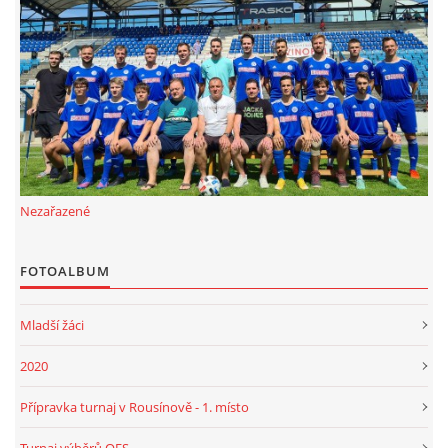
FKD, z.s.
Drnovice 704
68304 Drnovice
ičo 27005305
č.ú. 3227086359 / 0800
sekretarfkd@centrum.cz
Nezařazené
© 2026 eStránky.cz
|
RSS
FOTOALBUM
Mladší žáci
2020
Přípravka turnaj v Rousínově - 1. místo