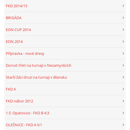
FKD 2014/15
BRIGÁDA
EON CUP 2014
EON 2014
Přípravka - nové dresy
Dorost třetí na turnaji v Nezamyslicích
Starší žáci druzí na turnaji v Blansku
FKD A
FKD nábor 2012
1.5. Opatovice - FKD B 4:3
OLEŠNICE - FKD A 0:1