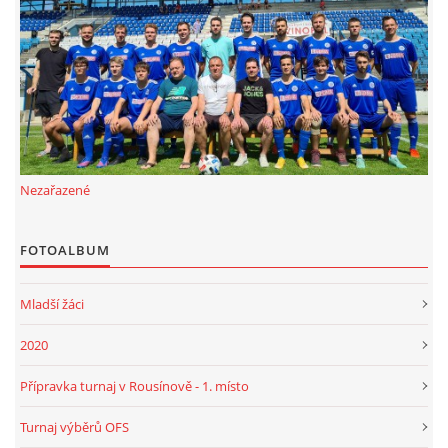
FKD, z.s.
Drnovice 704
68304 Drnovice
ičo 27005305
č.ú. 3227086359 / 0800
Nezařazené
sekretarfkd@centrum.cz
FOTOALBUM
© 2026 eStránky.cz
|
RSS
Mladší žáci
2020
Přípravka turnaj v Rousínově - 1. místo
Turnaj výběrů OFS