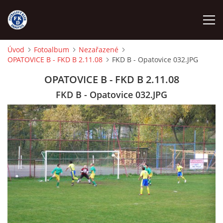
Úvod
Fotoalbum
Nezařazené
OPATOVICE B - FKD B 2.11.08
FKD B - Opatovice 032.JPG
ÚVOD
OPATOVICE B - FKD B 2.11.08
NÁBOR
FKD B - Opatovice 032.JPG
FKD A
FKD B
STARŠÍ DOROST
STARŠÍ ŽÁCI