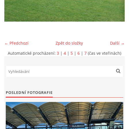
MLADŠÍ ŽÁCI
MLADŠÍ ŽÁCI "B"
← Předchozí
Zpět do složky
Další →
STARŠÍ PŘÍPRAVKA R 2012 + 2013
Automatické procházení:
3
|
4
|
5
|
6
|
7
(čas ve vteřinách)
MLADŠÍ PŘÍPRAVKA R2014-2015
PODPORUJÍ NÁŠ KLUB
POSLEDNÍ FOTOGRAFIE
ARCHÍV
DOTACE