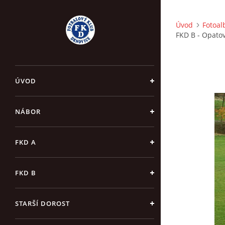
Úvod
Fotoa
FKD B - Opatov
ÚVOD
NÁBOR
FKD A
FKD B
STARŠÍ DOROST