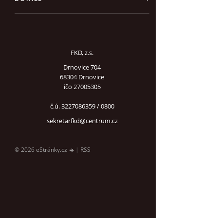
FKD, z.s.
Drnovice 704
68304 Drnovice
ičo 27005305
č.ú. 3227086359 / 0800
sekretarfkd@centrum.cz
© 2026 eStránky.cz
|
RSS