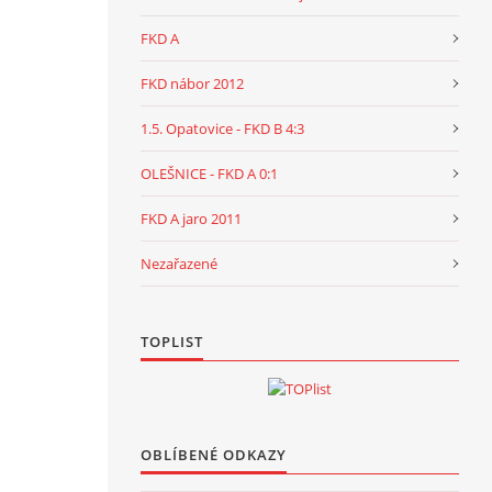
FKD A
FKD nábor 2012
1.5. Opatovice - FKD B 4:3
OLEŠNICE - FKD A 0:1
FKD A jaro 2011
Nezařazené
TOPLIST
OBLÍBENÉ ODKAZY