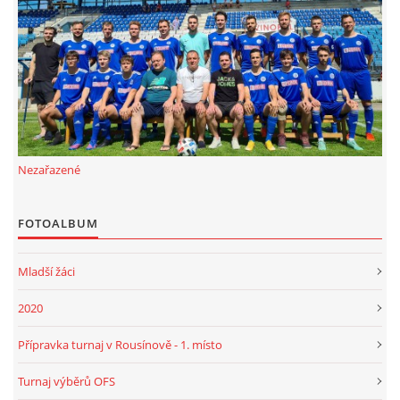
FKD, z.s.
Drnovice 704
68304 Drnovice
ičo 27005305
č.ú. 3227086359 / 0800
Nezařazené
sekretarfkd@centrum.cz
FOTOALBUM
© 2026 eStránky.cz
|
RSS
Mladší žáci
2020
Přípravka turnaj v Rousínově - 1. místo
Turnaj výběrů OFS