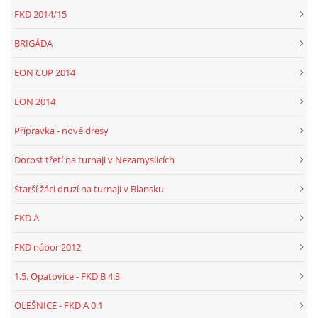
FKD 2014/15
BRIGÁDA
EON CUP 2014
EON 2014
Přípravka - nové dresy
Dorost třetí na turnaji v Nezamyslicích
Starší žáci druzí na turnaji v Blansku
FKD A
FKD nábor 2012
1.5. Opatovice - FKD B 4:3
OLEŠNICE - FKD A 0:1