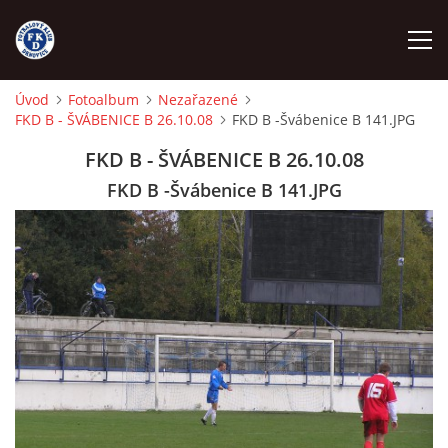
Úvod
Fotoalbum
Nezařazené
FKD B - ŠVÁBENICE B 26.10.08
FKD B -Švábenice B 141.JPG
ÚVOD
FKD B - ŠVÁBENICE B 26.10.08
NÁBOR
FKD B -Švábenice B 141.JPG
FKD A
FKD B
STARŠÍ DOROST
STARŠÍ ŽÁCI