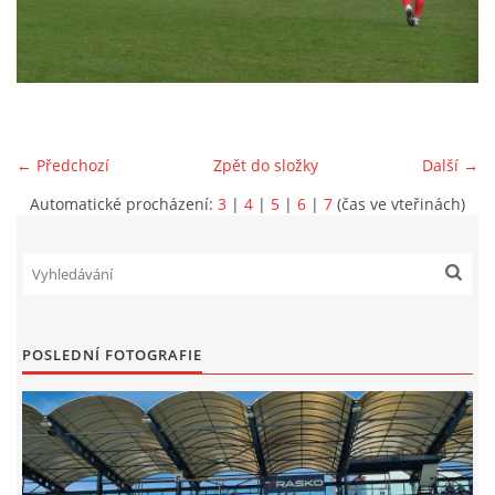
MLADŠÍ ŽÁCI
MLADŠÍ ŽÁCI "B"
← Předchozí
Zpět do složky
Další →
STARŠÍ PŘÍPRAVKA R 2012 + 2013
Automatické procházení:
3
|
4
|
5
|
6
|
7
(čas ve vteřinách)
MLADŠÍ PŘÍPRAVKA R2014-2015
PODPORUJÍ NÁŠ KLUB
POSLEDNÍ FOTOGRAFIE
ARCHÍV
DOTACE