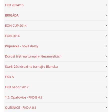
FKD 2014/15
BRIGÁDA
EON CUP 2014
EON 2014
Přípravka - nové dresy
Dorost třetí na turnaji v Nezamyslicích
Starší žáci druzí na turnaji v Blansku
FKD A
FKD nábor 2012
1.5. Opatovice - FKD B 4:3
OLEŠNICE - FKD A 0:1