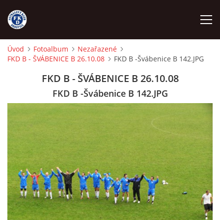
Úvod
Fotoalbum
Nezařazené
FKD B - ŠVÁBENICE B 26.10.08
FKD B -Švábenice B 142.JPG
ÚVOD
FKD B - ŠVÁBENICE B 26.10.08
NÁBOR
FKD B -Švábenice B 142.JPG
FKD A
FKD B
STARŠÍ DOROST
STARŠÍ ŽÁCI