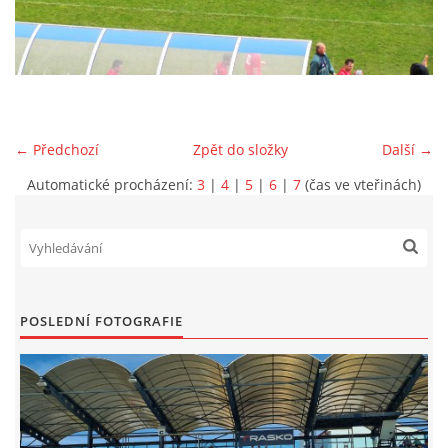
MLADŠÍ ŽÁCI
MLADŠÍ ŽÁCI "B"
← Předchozí
Zpět do složky
Další →
STARŠÍ PŘÍPRAVKA R 2012 + 2013
Automatické procházení:
3
|
4
|
5
|
6
|
7
(čas ve vteřinách)
MLADŠÍ PŘÍPRAVKA R2014-2015
PODPORUJÍ NÁŠ KLUB
POSLEDNÍ FOTOGRAFIE
ARCHÍV
DOTACE