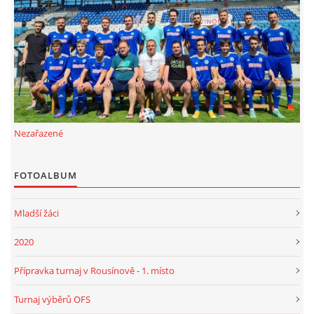
FKD, z.s.
Drnovice 704
68304 Drnovice
ičo 27005305
č.ú. 3227086359 / 0800
Nezařazené
sekretarfkd@centrum.cz
FOTOALBUM
© 2026 eStránky.cz
|
RSS
Mladší žáci
2020
Přípravka turnaj v Rousínově - 1. místo
Turnaj výběrů OFS