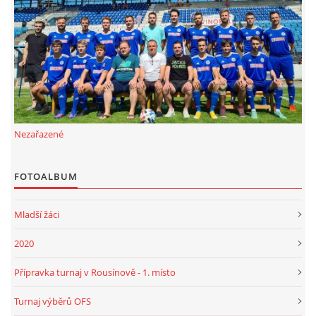
FKD, z.s.
Drnovice 704
68304 Drnovice
ičo 27005305
č.ú. 3227086359 / 0800
Nezařazené
sekretarfkd@centrum.cz
FOTOALBUM
© 2026 eStránky.cz
|
RSS
Mladší žáci
2020
Přípravka turnaj v Rousínově - 1. místo
Turnaj výběrů OFS