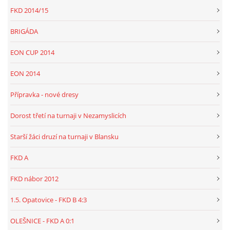
FKD 2014/15
BRIGÁDA
EON CUP 2014
EON 2014
Přípravka - nové dresy
Dorost třetí na turnaji v Nezamyslicích
Starší žáci druzí na turnaji v Blansku
FKD A
FKD nábor 2012
1.5. Opatovice - FKD B 4:3
OLEŠNICE - FKD A 0:1