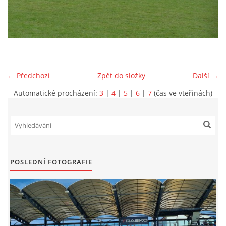
MLADŠÍ ŽÁCI
MLADŠÍ ŽÁCI "B"
← Předchozí
Zpět do složky
Další →
STARŠÍ PŘÍPRAVKA R 2012 + 2013
Automatické procházení:
3
|
4
|
5
|
6
|
7
(čas ve vteřinách)
MLADŠÍ PŘÍPRAVKA R2014-2015
PODPORUJÍ NÁŠ KLUB
POSLEDNÍ FOTOGRAFIE
ARCHÍV
DOTACE