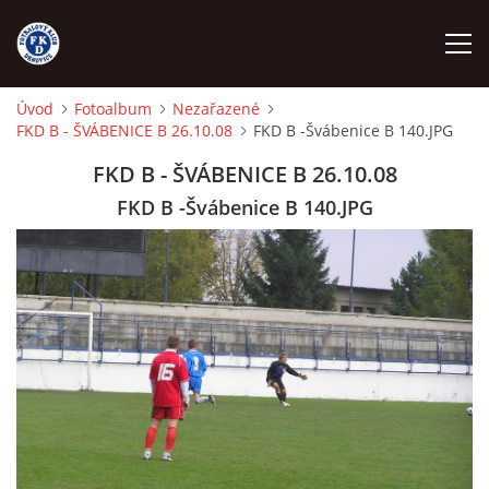
Úvod
Fotoalbum
Nezařazené
FKD B - ŠVÁBENICE B 26.10.08
FKD B -Švábenice B 140.JPG
ÚVOD
FKD B - ŠVÁBENICE B 26.10.08
NÁBOR
FKD B -Švábenice B 140.JPG
FKD A
FKD B
STARŠÍ DOROST
STARŠÍ ŽÁCI