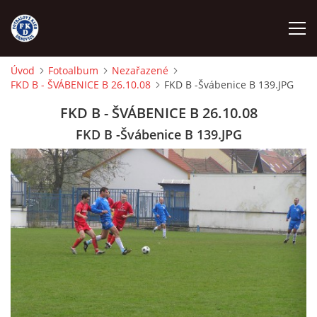
Úvod
Fotoalbum
Nezařazené
FKD B - ŠVÁBENICE B 26.10.08
FKD B -Švábenice B 139.JPG
ÚVOD
FKD B - ŠVÁBENICE B 26.10.08
NÁBOR
FKD B -Švábenice B 139.JPG
FKD A
FKD B
STARŠÍ DOROST
STARŠÍ ŽÁCI