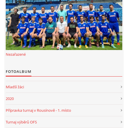
FKD, z.s.
Drnovice 704
68304 Drnovice
ičo 27005305
č.ú. 3227086359 / 0800
Nezařazené
sekretarfkd@centrum.cz
FOTOALBUM
© 2026 eStránky.cz
|
RSS
Mladší žáci
2020
Přípravka turnaj v Rousínově - 1. místo
Turnaj výběrů OFS