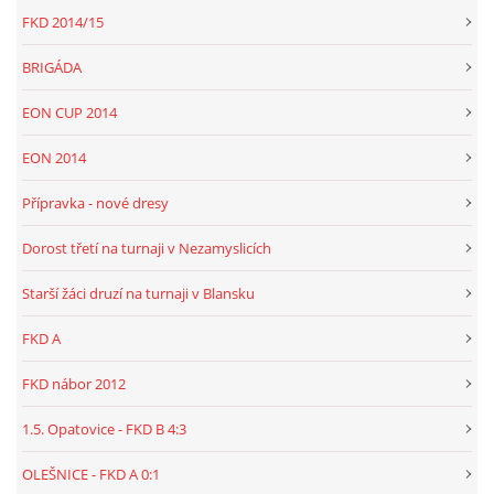
FKD 2014/15
BRIGÁDA
EON CUP 2014
EON 2014
Přípravka - nové dresy
Dorost třetí na turnaji v Nezamyslicích
Starší žáci druzí na turnaji v Blansku
FKD A
FKD nábor 2012
1.5. Opatovice - FKD B 4:3
OLEŠNICE - FKD A 0:1