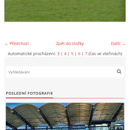
MLADŠÍ ŽÁCI
MLADŠÍ ŽÁCI "B"
← Předchozí
Zpět do složky
Další →
STARŠÍ PŘÍPRAVKA R 2012 + 2013
Automatické procházení:
3
|
4
|
5
|
6
|
7
(čas ve vteřinách)
MLADŠÍ PŘÍPRAVKA R2014-2015
PODPORUJÍ NÁŠ KLUB
POSLEDNÍ FOTOGRAFIE
ARCHÍV
DOTACE