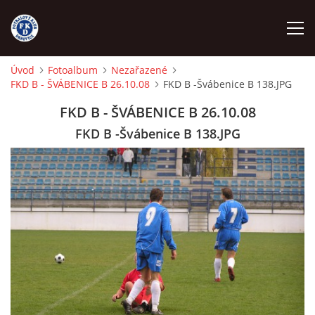
Úvod
Fotoalbum
Nezařazené
FKD B - ŠVÁBENICE B 26.10.08
FKD B -Švábenice B 138.JPG
ÚVOD
FKD B - ŠVÁBENICE B 26.10.08
NÁBOR
FKD B -Švábenice B 138.JPG
FKD A
FKD B
STARŠÍ DOROST
STARŠÍ ŽÁCI