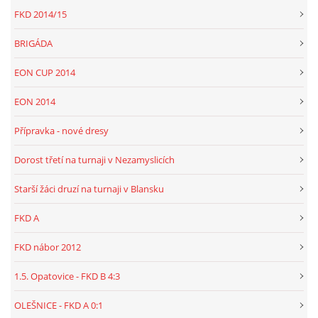
FKD 2014/15
BRIGÁDA
EON CUP 2014
EON 2014
Přípravka - nové dresy
Dorost třetí na turnaji v Nezamyslicích
Starší žáci druzí na turnaji v Blansku
FKD A
FKD nábor 2012
1.5. Opatovice - FKD B 4:3
OLEŠNICE - FKD A 0:1