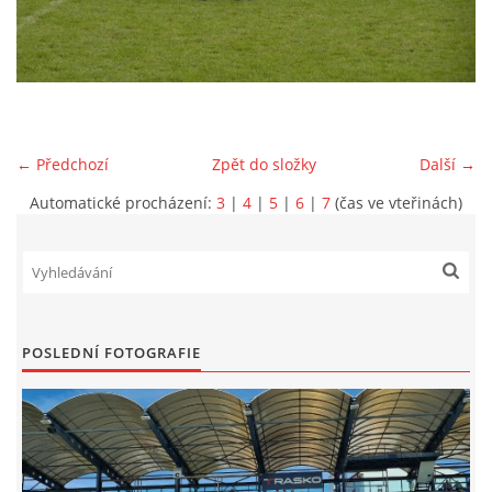
MLADŠÍ ŽÁCI
MLADŠÍ ŽÁCI "B"
← Předchozí
Zpět do složky
Další →
STARŠÍ PŘÍPRAVKA R 2012 + 2013
Automatické procházení:
3
|
4
|
5
|
6
|
7
(čas ve vteřinách)
MLADŠÍ PŘÍPRAVKA R2014-2015
PODPORUJÍ NÁŠ KLUB
POSLEDNÍ FOTOGRAFIE
ARCHÍV
DOTACE