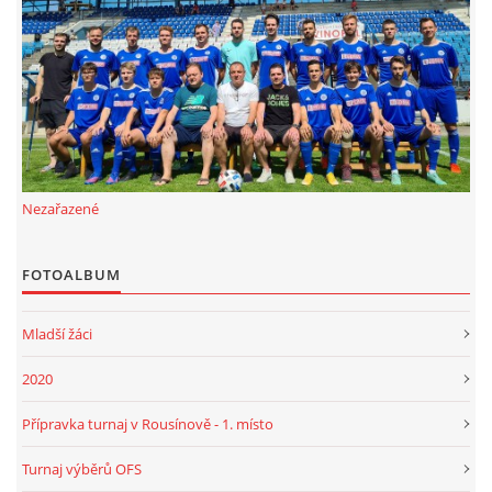
FKD, z.s.
Drnovice 704
68304 Drnovice
ičo 27005305
č.ú. 3227086359 / 0800
Nezařazené
sekretarfkd@centrum.cz
FOTOALBUM
© 2026 eStránky.cz
|
RSS
Mladší žáci
2020
Přípravka turnaj v Rousínově - 1. místo
Turnaj výběrů OFS