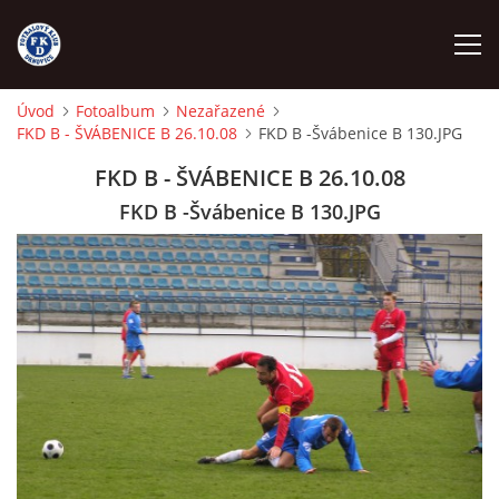
Úvod
Fotoalbum
Nezařazené
FKD B - ŠVÁBENICE B 26.10.08
FKD B -Švábenice B 130.JPG
ÚVOD
FKD B - ŠVÁBENICE B 26.10.08
NÁBOR
FKD B -Švábenice B 130.JPG
FKD A
FKD B
STARŠÍ DOROST
STARŠÍ ŽÁCI