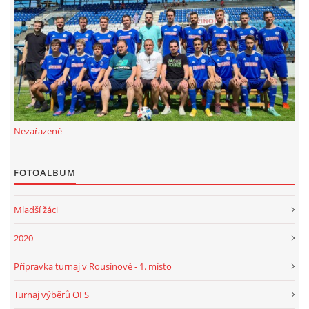
FKD, z.s.
Drnovice 704
68304 Drnovice
ičo 27005305
č.ú. 3227086359 / 0800
Nezařazené
sekretarfkd@centrum.cz
FOTOALBUM
© 2026 eStránky.cz
|
RSS
Mladší žáci
2020
Přípravka turnaj v Rousínově - 1. místo
Turnaj výběrů OFS