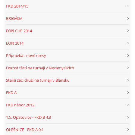
FKD 2014/15
BRIGÁDA
EON CUP 2014
EON 2014
Přípravka - nové dresy
Dorost třetí na turnaji v Nezamyslicích
Starší žáci druzí na turnaji v Blansku
FKD A
FKD nábor 2012
1.5. Opatovice - FKD B 4:3
OLEŠNICE - FKD A 0:1