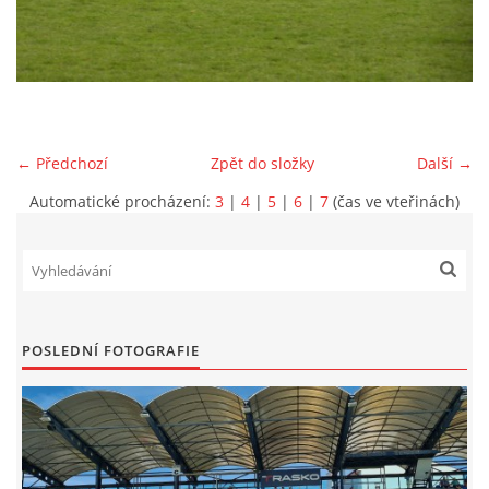
MLADŠÍ ŽÁCI
MLADŠÍ ŽÁCI "B"
← Předchozí
Zpět do složky
Další →
STARŠÍ PŘÍPRAVKA R 2012 + 2013
Automatické procházení:
3
|
4
|
5
|
6
|
7
(čas ve vteřinách)
MLADŠÍ PŘÍPRAVKA R2014-2015
PODPORUJÍ NÁŠ KLUB
POSLEDNÍ FOTOGRAFIE
ARCHÍV
DOTACE