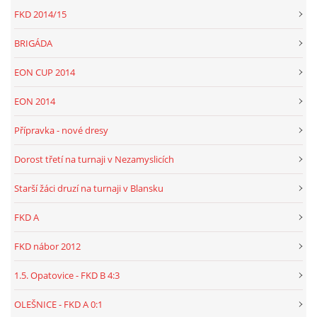
FKD 2014/15
BRIGÁDA
EON CUP 2014
EON 2014
Přípravka - nové dresy
Dorost třetí na turnaji v Nezamyslicích
Starší žáci druzí na turnaji v Blansku
FKD A
FKD nábor 2012
1.5. Opatovice - FKD B 4:3
OLEŠNICE - FKD A 0:1