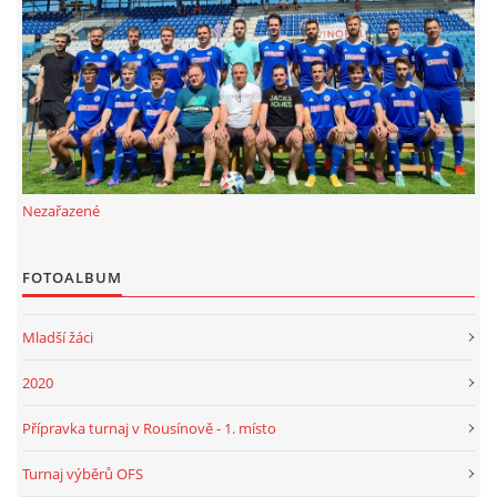
FKD, z.s.
Drnovice 704
68304 Drnovice
ičo 27005305
č.ú. 3227086359 / 0800
Nezařazené
sekretarfkd@centrum.cz
FOTOALBUM
© 2026 eStránky.cz
|
RSS
Mladší žáci
2020
Přípravka turnaj v Rousínově - 1. místo
Turnaj výběrů OFS