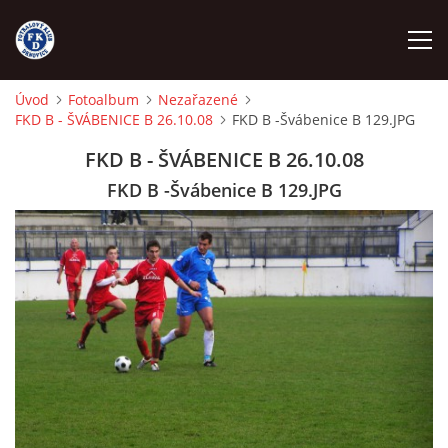
Úvod
Fotoalbum
Nezařazené
FKD B - ŠVÁBENICE B 26.10.08
FKD B -Švábenice B 129.JPG
ÚVOD
FKD B - ŠVÁBENICE B 26.10.08
NÁBOR
FKD B -Švábenice B 129.JPG
FKD A
FKD B
STARŠÍ DOROST
STARŠÍ ŽÁCI