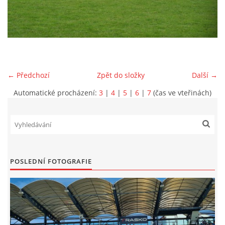
MLADŠÍ ŽÁCI
MLADŠÍ ŽÁCI "B"
← Předchozí
Zpět do složky
Další →
STARŠÍ PŘÍPRAVKA R 2012 + 2013
Automatické procházení:
3
|
4
|
5
|
6
|
7
(čas ve vteřinách)
MLADŠÍ PŘÍPRAVKA R2014-2015
PODPORUJÍ NÁŠ KLUB
POSLEDNÍ FOTOGRAFIE
ARCHÍV
DOTACE