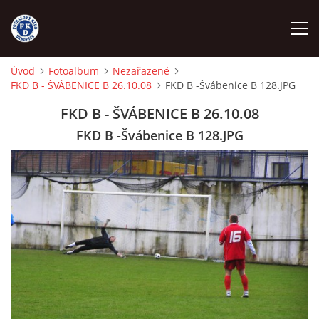
Úvod
Fotoalbum
Nezařazené
FKD B - ŠVÁBENICE B 26.10.08
FKD B -Švábenice B 128.JPG
ÚVOD
FKD B - ŠVÁBENICE B 26.10.08
NÁBOR
FKD B -Švábenice B 128.JPG
FKD A
FKD B
STARŠÍ DOROST
STARŠÍ ŽÁCI