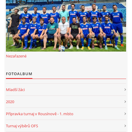
FKD, z.s.
Drnovice 704
68304 Drnovice
ičo 27005305
č.ú. 3227086359 / 0800
Nezařazené
sekretarfkd@centrum.cz
FOTOALBUM
© 2026 eStránky.cz
|
RSS
Mladší žáci
2020
Přípravka turnaj v Rousínově - 1. místo
Turnaj výběrů OFS