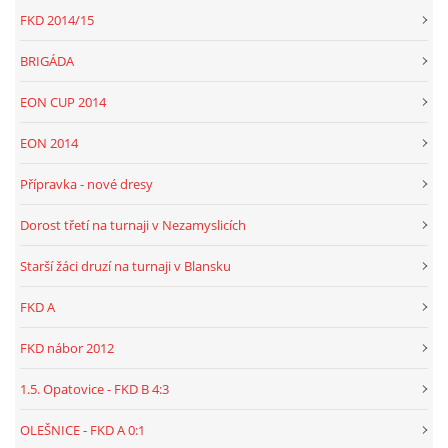
FKD 2014/15
BRIGÁDA
EON CUP 2014
EON 2014
Přípravka - nové dresy
Dorost třetí na turnaji v Nezamyslicích
Starší žáci druzí na turnaji v Blansku
FKD A
FKD nábor 2012
1.5. Opatovice - FKD B 4:3
OLEŠNICE - FKD A 0:1