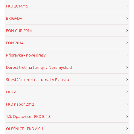
FKD 2014/15
BRIGÁDA
EON CUP 2014
EON 2014
Přípravka - nové dresy
Dorost třetí na turnaji v Nezamyslicích
Starší žáci druzí na turnaji v Blansku
FKD A
FKD nábor 2012
1.5. Opatovice - FKD B 4:3
OLEŠNICE - FKD A 0:1