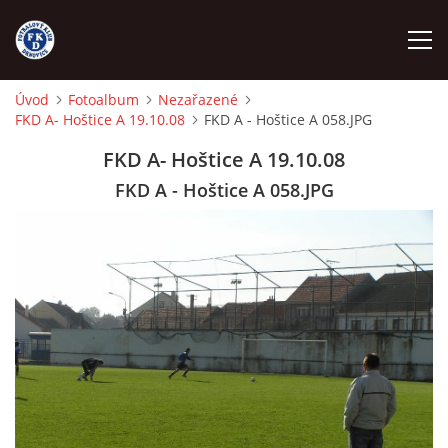
Úvod
Fotoalbum
Nezařazené
FKD A- Hoštice A 19.10.08
FKD A - Hoštice A 058.JPG
ÚVOD
FKD A- Hoštice A 19.10.08
NÁBOR
FKD A - Hoštice A 058.JPG
FKD A
FKD B
STARŠÍ DOROST
STARŠÍ ŽÁCI