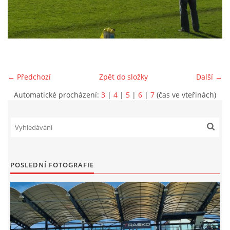
MLADŠÍ ŽÁCI
MLADŠÍ ŽÁCI "B"
← Předchozí
Zpět do složky
Další →
STARŠÍ PŘÍPRAVKA R 2012 + 2013
Automatické procházení:
3
|
4
|
5
|
6
|
7
(čas ve vteřinách)
MLADŠÍ PŘÍPRAVKA R2014-2015
PODPORUJÍ NÁŠ KLUB
POSLEDNÍ FOTOGRAFIE
ARCHÍV
DOTACE