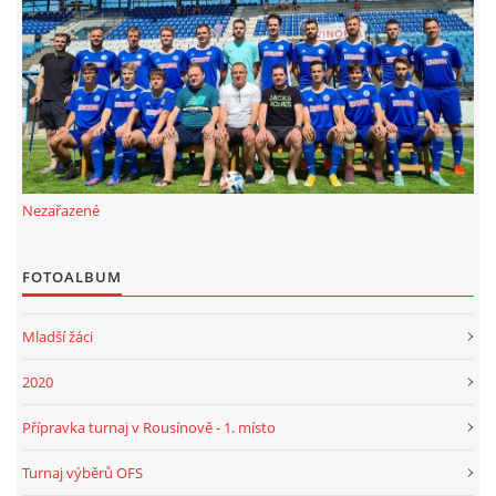
FKD, z.s.
Drnovice 704
68304 Drnovice
ičo 27005305
č.ú. 3227086359 / 0800
Nezařazené
sekretarfkd@centrum.cz
FOTOALBUM
© 2026 eStránky.cz
|
RSS
Mladší žáci
2020
Přípravka turnaj v Rousínově - 1. místo
Turnaj výběrů OFS