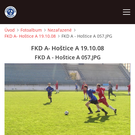
Úvod
Fotoalbum
Nezařazené
FKD A- Hoštice A 19.10.08
FKD A - Hoštice A 057.JPG
ÚVOD
FKD A- Hoštice A 19.10.08
NÁBOR
FKD A - Hoštice A 057.JPG
FKD A
FKD B
STARŠÍ DOROST
STARŠÍ ŽÁCI