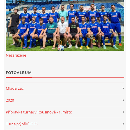
FKD, z.s.
Drnovice 704
68304 Drnovice
ičo 27005305
č.ú. 3227086359 / 0800
Nezařazené
sekretarfkd@centrum.cz
FOTOALBUM
© 2026 eStránky.cz
|
RSS
Mladší žáci
2020
Přípravka turnaj v Rousínově - 1. místo
Turnaj výběrů OFS