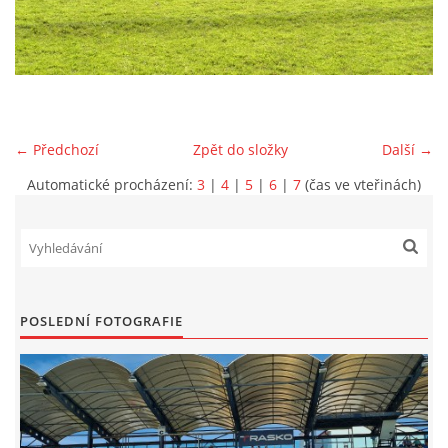
MLADŠÍ ŽÁCI
MLADŠÍ ŽÁCI "B"
← Předchozí
Zpět do složky
Další →
STARŠÍ PŘÍPRAVKA R 2012 + 2013
Automatické procházení:
3
|
4
|
5
|
6
|
7
(čas ve vteřinách)
MLADŠÍ PŘÍPRAVKA R2014-2015
PODPORUJÍ NÁŠ KLUB
POSLEDNÍ FOTOGRAFIE
ARCHÍV
DOTACE