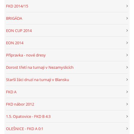
FKD 2014/15
BRIGÁDA
EON CUP 2014
EON 2014
Přípravka - nové dresy
Dorost třetí na turnaji v Nezamyslicích
Starší žáci druzí na turnaji v Blansku
FKD A
FKD nábor 2012
1.5. Opatovice - FKD B 4:3
OLEŠNICE - FKD A 0:1