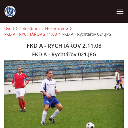
Úvod
Fotoalbum
Nezařazené
FKD A - RYCHTÁŘOV 2.11.08
FKD A - Rychtářov 021.JPG
ÚVOD
FKD A - RYCHTÁŘOV 2.11.08
NÁBOR
FKD A - Rychtářov 021.JPG
FKD A
FKD B
STARŠÍ DOROST
STARŠÍ ŽÁCI