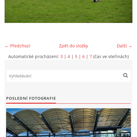
MLADŠÍ ŽÁCI
MLADŠÍ ŽÁCI "B"
← Předchozí
Zpět do složky
Další →
STARŠÍ PŘÍPRAVKA R 2012 + 2013
Automatické procházení:
3
|
4
|
5
|
6
|
7
(čas ve vteřinách)
MLADŠÍ PŘÍPRAVKA R2014-2015
PODPORUJÍ NÁŠ KLUB
POSLEDNÍ FOTOGRAFIE
ARCHÍV
DOTACE