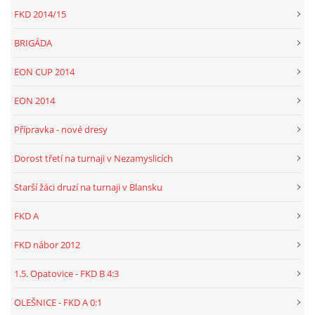
FKD 2014/15
BRIGÁDA
EON CUP 2014
EON 2014
Přípravka - nové dresy
Dorost třetí na turnaji v Nezamyslicích
Starší žáci druzí na turnaji v Blansku
FKD A
FKD nábor 2012
1.5. Opatovice - FKD B 4:3
OLEŠNICE - FKD A 0:1