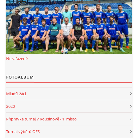
FKD, z.s.
Drnovice 704
68304 Drnovice
ičo 27005305
č.ú. 3227086359 / 0800
Nezařazené
sekretarfkd@centrum.cz
FOTOALBUM
© 2026 eStránky.cz
|
RSS
Mladší žáci
2020
Přípravka turnaj v Rousínově - 1. místo
Turnaj výběrů OFS