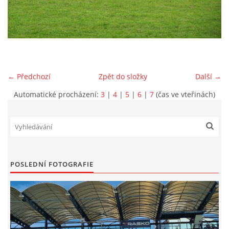
MLADŠÍ ŽÁCI
MLADŠÍ ŽÁCI "B"
← Předchozí
Zpět do složky
Další →
STARŠÍ PŘÍPRAVKA R 2012 + 2013
Automatické procházení:
3
|
4
|
5
|
6
|
7
(čas ve vteřinách)
MLADŠÍ PŘÍPRAVKA R2014-2015
PODPORUJÍ NÁŠ KLUB
POSLEDNÍ FOTOGRAFIE
ARCHÍV
DOTACE