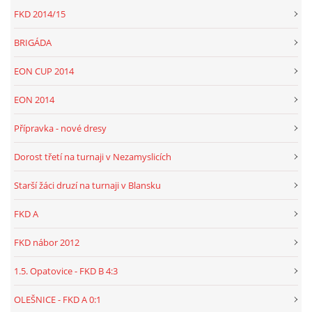
FKD 2014/15
BRIGÁDA
EON CUP 2014
EON 2014
Přípravka - nové dresy
Dorost třetí na turnaji v Nezamyslicích
Starší žáci druzí na turnaji v Blansku
FKD A
FKD nábor 2012
1.5. Opatovice - FKD B 4:3
OLEŠNICE - FKD A 0:1