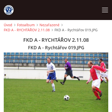
Úvod
Fotoalbum
Nezařazené
FKD A - RYCHTÁŘOV 2.11.08
FKD A - Rychtářov 019.JPG
ÚVOD
FKD A - RYCHTÁŘOV 2.11.08
NÁBOR
FKD A - Rychtářov 019.JPG
FKD A
FKD B
STARŠÍ DOROST
STARŠÍ ŽÁCI