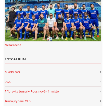
FKD, z.s.
Drnovice 704
68304 Drnovice
ičo 27005305
č.ú. 3227086359 / 0800
Nezařazené
sekretarfkd@centrum.cz
FOTOALBUM
© 2026 eStránky.cz
|
RSS
Mladší žáci
2020
Přípravka turnaj v Rousínově - 1. místo
Turnaj výběrů OFS