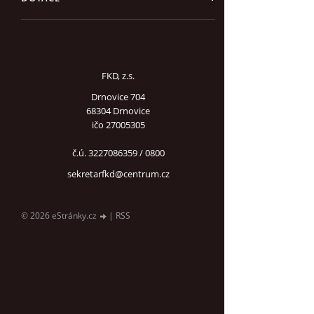
FKD, z.s.
Drnovice 704
68304 Drnovice
ičo 27005305
č.ú. 3227086359 / 0800
sekretarfkd@centrum.cz
© 2026 eStránky.cz
|
RSS