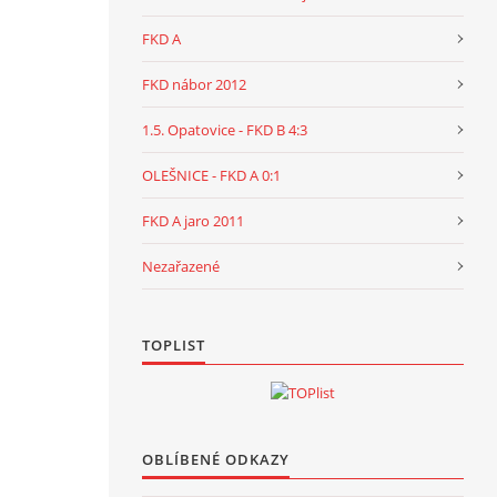
FKD A
FKD nábor 2012
1.5. Opatovice - FKD B 4:3
OLEŠNICE - FKD A 0:1
FKD A jaro 2011
Nezařazené
TOPLIST
OBLÍBENÉ ODKAZY