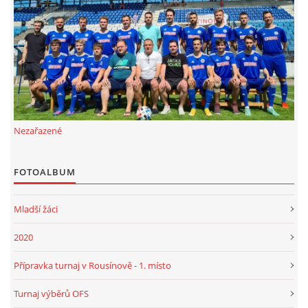
FKD, z.s.
Drnovice 704
68304 Drnovice
ičo 27005305
č.ú. 3227086359 / 0800
Nezařazené
sekretarfkd@centrum.cz
FOTOALBUM
© 2026 eStránky.cz
|
RSS
Mladší žáci
2020
Přípravka turnaj v Rousínově - 1. místo
Turnaj výběrů OFS