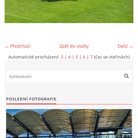
MLADŠÍ ŽÁCI
MLADŠÍ ŽÁCI "B"
← Předchozí
Zpět do složky
Další →
STARŠÍ PŘÍPRAVKA R 2012 + 2013
Automatické procházení:
3
|
4
|
5
|
6
|
7
(čas ve vteřinách)
MLADŠÍ PŘÍPRAVKA R2014-2015
PODPORUJÍ NÁŠ KLUB
POSLEDNÍ FOTOGRAFIE
ARCHÍV
DOTACE