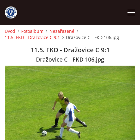
Úvod
Fotoalbum
Nezařazené
11.5. FKD - Dražovice C 9:1
Dražovice C - FKD 106.jpg
ÚVOD
11.5. FKD - Dražovice C 9:1
NÁBOR
Dražovice C - FKD 106.jpg
FKD A
FKD B
STARŠÍ DOROST
STARŠÍ ŽÁCI