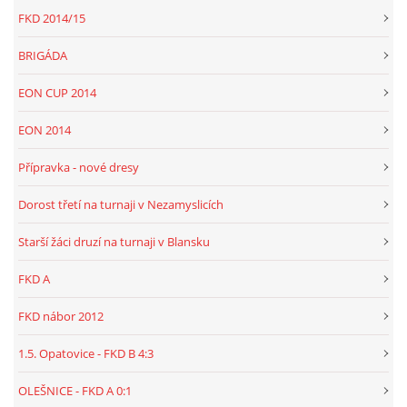
FKD 2014/15
BRIGÁDA
EON CUP 2014
EON 2014
Přípravka - nové dresy
Dorost třetí na turnaji v Nezamyslicích
Starší žáci druzí na turnaji v Blansku
FKD A
FKD nábor 2012
1.5. Opatovice - FKD B 4:3
OLEŠNICE - FKD A 0:1