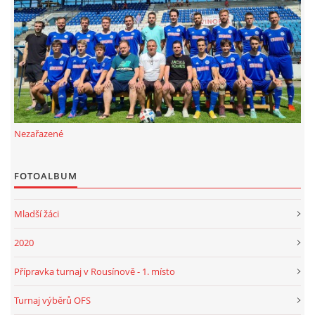
FKD, z.s.
Drnovice 704
68304 Drnovice
ičo 27005305
č.ú. 3227086359 / 0800
Nezařazené
sekretarfkd@centrum.cz
FOTOALBUM
© 2026 eStránky.cz
|
RSS
Mladší žáci
2020
Přípravka turnaj v Rousínově - 1. místo
Turnaj výběrů OFS