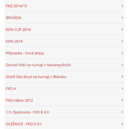
FKD 2014/15
BRIGÁDA
EON CUP 2014
EON 2014
Přípravka - nové dresy
Dorost třetí na turnaji v Nezamyslicích
Starší žáci druzí na turnaji v Blansku
FKD A
FKD nábor 2012
1.5. Opatovice - FKD B 4:3
OLEŠNICE - FKD A 0:1