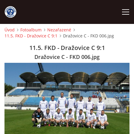
Úvod
Fotoalbum
Nezařazené
11.5. FKD - Dražovice C 9:1
Dražovice C - FKD 006.jpg
ÚVOD
11.5. FKD - Dražovice C 9:1
NÁBOR
Dražovice C - FKD 006.jpg
FKD A
FKD B
STARŠÍ DOROST
STARŠÍ ŽÁCI