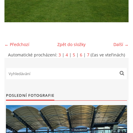
MLADŠÍ ŽÁCI
MLADŠÍ ŽÁCI "B"
← Předchozí
Zpět do složky
Další →
STARŠÍ PŘÍPRAVKA R 2012 + 2013
Automatické procházení:
3
|
4
|
5
|
6
|
7
(čas ve vteřinách)
MLADŠÍ PŘÍPRAVKA R2014-2015
PODPORUJÍ NÁŠ KLUB
POSLEDNÍ FOTOGRAFIE
ARCHÍV
DOTACE