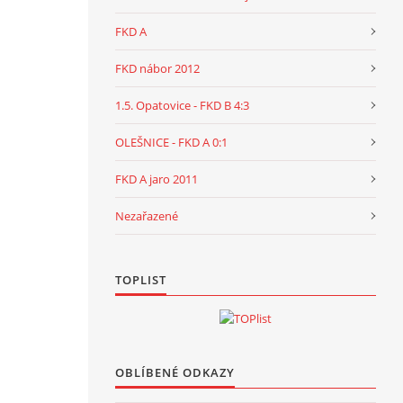
FKD A
FKD nábor 2012
1.5. Opatovice - FKD B 4:3
OLEŠNICE - FKD A 0:1
FKD A jaro 2011
Nezařazené
TOPLIST
OBLÍBENÉ ODKAZY