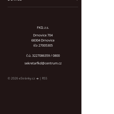
FKD, z.s.
Drnovice 704
68304 Drnovice
ičo 27005305
č.ú. 3227086359 / 0800
sekretarfkd@centrum.cz
© 2026 eStránky.cz
|
RSS