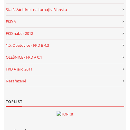
Starší žáci druzí na turnaji v Blansku
FKD A
FKD nábor 2012
1.5. Opatovice - FKD B 4:3
OLEŠNICE - FKD A 0:1
FKD A jaro 2011
Nezařazené
TOPLIST