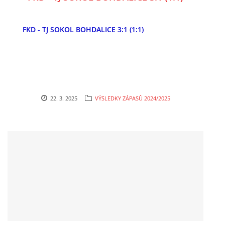
FKD - TJ SOKOL BOHDALICE 3:1 (1:1)
FKD, z.s.
Drnovice 704
68304 Drnovice
ičo 27005305
č.ú. 3227086359 / 0800
22. 3. 2025
VÝSLEDKY ZÁPASŮ 2024/2025
sekretarfkd@centrum.cz
© 2026 eStránky.cz
|
RSS