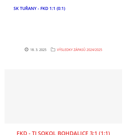
SK TUŘANY - FKD 1:1 (0:1)
MLADŠÍ ŽÁCI
MLADŠÍ ŽÁCI "B"
STARŠÍ PŘÍPRAVKA R 2012 + 2013
18. 3. 2025
VÝSLEDKY ZÁPASŮ 2024/2025
MLADŠÍ PŘÍPRAVKA R2014-2015
PODPORUJÍ NÁŠ KLUB
ARCHÍV
DOTACE
FKD - TJ SOKOL BOHDALICE 3:1 (1:1)