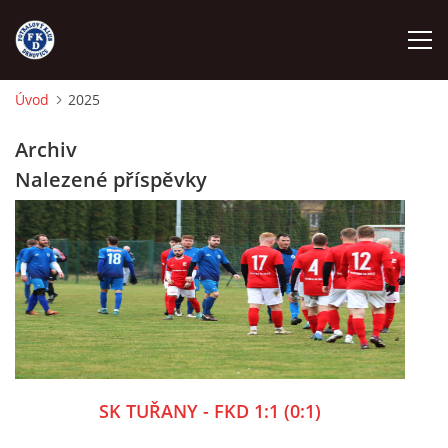
Úvod
2025
ÚVOD
Archiv
Nalezené příspěvky
NÁBOR
FKD A
FKD B
STARŠÍ DOROST
SK TUŘANY - FKD 1:1 (0:1)
STARŠÍ ŽÁCI