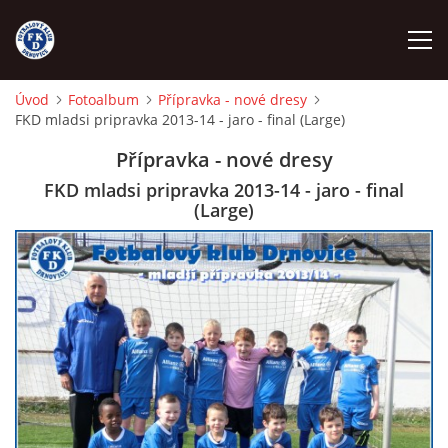
Úvod
Fotoalbum
Přípravka - nové dresy
FKD mladsi pripravka 2013-14 - jaro - final (Large)
ÚVOD
Přípravka - nové dresy
NÁBOR
FKD mladsi pripravka 2013-14 - jaro - final
(Large)
FKD A
FKD B
STARŠÍ DOROST
STARŠÍ ŽÁCI