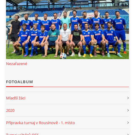
FKD, z.s.
Drnovice 704
68304 Drnovice
ičo 27005305
č.ú. 3227086359 / 0800
sekretarfkd@centrum.cz
Nezařazené
© 2026 eStránky.cz
|
RSS
FOTOALBUM
Mladší žáci
2020
Přípravka turnaj v Rousínově - 1. místo