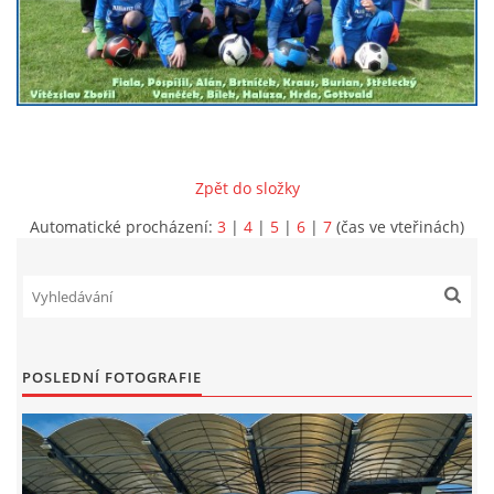
MLADŠÍ ŽÁCI
MLADŠÍ ŽÁCI "B"
STARŠÍ PŘÍPRAVKA R 2012 + 2013
Zpět do složky
Automatické procházení:
3
|
4
|
5
|
6
|
7
(čas ve vteřinách)
MLADŠÍ PŘÍPRAVKA R2014-2015
PODPORUJÍ NÁŠ KLUB
POSLEDNÍ FOTOGRAFIE
ARCHÍV
DOTACE