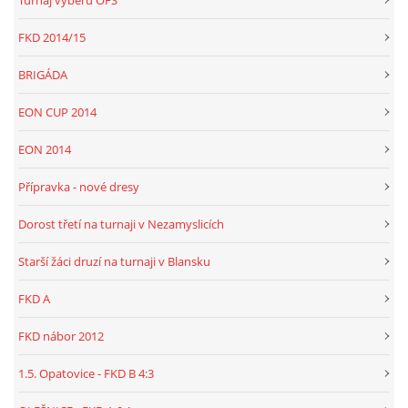
Turnaj výběrů OFS
FKD 2014/15
BRIGÁDA
EON CUP 2014
EON 2014
Přípravka - nové dresy
Dorost třetí na turnaji v Nezamyslicích
Starší žáci druzí na turnaji v Blansku
FKD A
FKD nábor 2012
1.5. Opatovice - FKD B 4:3