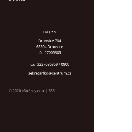
FKD, z.s.
Drnovice 704
68304 Drnovice
ičo 27005305
č.ú. 3227086359 / 0800
sekretarfkd@centrum.cz
© 2026 eStránky.cz
|
RSS