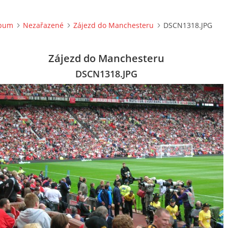
lbum
Nezařazené
Zájezd do Manchesteru
DSCN1318.JPG
Zájezd do Manchesteru
DSCN1318.JPG