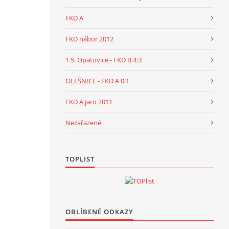
FKD A
FKD nábor 2012
1.5. Opatovice - FKD B 4:3
OLEŠNICE - FKD A 0:1
FKD A jaro 2011
Nezařazené
TOPLIST
OBLÍBENÉ ODKAZY