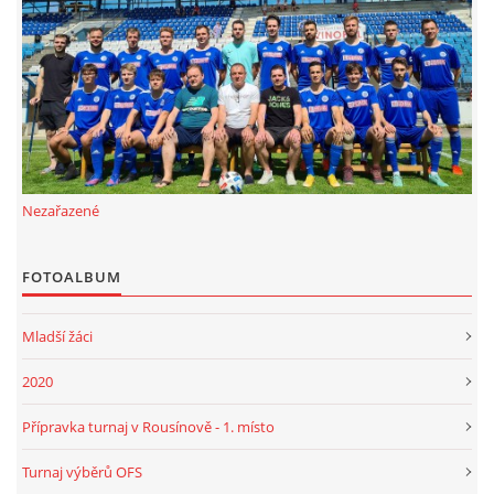
FKD, z.s.
Drnovice 704
68304 Drnovice
ičo 27005305
č.ú. 3227086359 / 0800
Nezařazené
sekretarfkd@centrum.cz
FOTOALBUM
© 2026 eStránky.cz
|
RSS
Mladší žáci
2020
Přípravka turnaj v Rousínově - 1. místo
Turnaj výběrů OFS