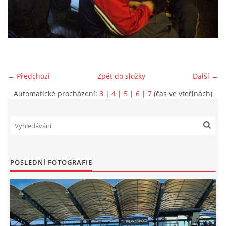
MLADŠÍ ŽÁCI
MLADŠÍ ŽÁCI "B"
← Předchozí
Zpět do složky
Další →
STARŠÍ PŘÍPRAVKA R 2012 + 2013
Automatické procházení:
3
|
4
|
5
|
6
|
7
(čas ve vteřinách)
MLADŠÍ PŘÍPRAVKA R2014-2015
PODPORUJÍ NÁŠ KLUB
POSLEDNÍ FOTOGRAFIE
ARCHÍV
DOTACE