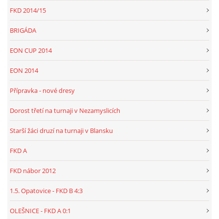
FKD 2014/15
BRIGÁDA
EON CUP 2014
EON 2014
Přípravka - nové dresy
Dorost třetí na turnaji v Nezamyslicích
Starší žáci druzí na turnaji v Blansku
FKD A
FKD nábor 2012
1.5. Opatovice - FKD B 4:3
OLEŠNICE - FKD A 0:1