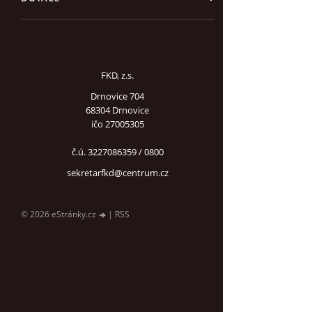
FKD, z.s.
Drnovice 704
68304 Drnovice
ičo 27005305
č.ú. 3227086359 / 0800
sekretarfkd@centrum.cz
© 2026 eStránky.cz
|
RSS