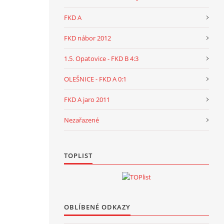
FKD A
FKD nábor 2012
1.5. Opatovice - FKD B 4:3
OLEŠNICE - FKD A 0:1
FKD A jaro 2011
Nezařazené
TOPLIST
OBLÍBENÉ ODKAZY