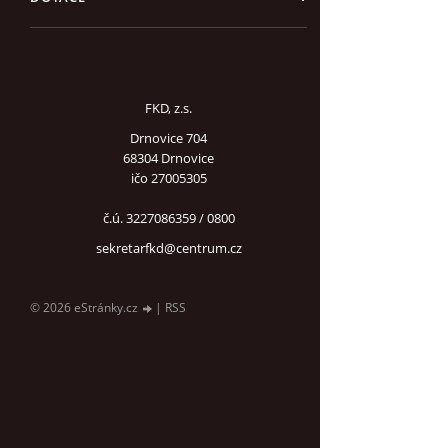
FKD, z.s.
Drnovice 704
68304 Drnovice
ičo 27005305
č.ú. 3227086359 / 0800
sekretarfkd@centrum.cz
© 2026 eStránky.cz
|
RSS