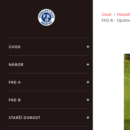
Úvod
Fotoa
FKD B - Opatov
ÚVOD
NÁBOR
FKD A
FKD B
STARŠÍ DOROST