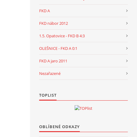
FKD A
FKD nábor 2012
1.5. Opatovice - FKD B 4:3
OLEŠNICE - FKD A 0:1
FKD A jaro 2011
Nezařazené
TOPLIST
OBLÍBENÉ ODKAZY