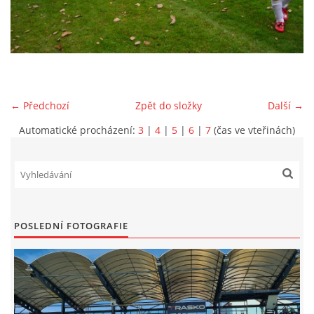
MLADŠÍ ŽÁCI
MLADŠÍ ŽÁCI "B"
← Předchozí
Zpět do složky
Další →
STARŠÍ PŘÍPRAVKA R 2012 + 2013
Automatické procházení:
3
|
4
|
5
|
6
|
7
(čas ve vteřinách)
MLADŠÍ PŘÍPRAVKA R2014-2015
PODPORUJÍ NÁŠ KLUB
POSLEDNÍ FOTOGRAFIE
ARCHÍV
DOTACE