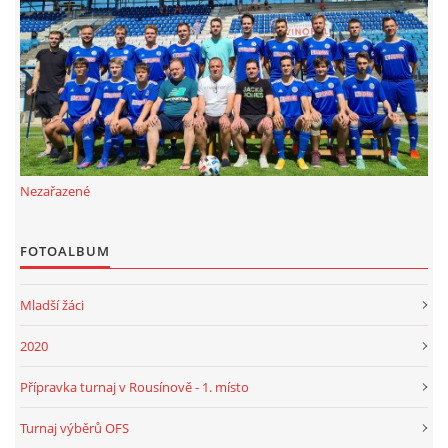
FKD, z.s.
Drnovice 704
68304 Drnovice
ičo 27005305
č.ú. 3227086359 / 0800
Nezařazené
sekretarfkd@centrum.cz
FOTOALBUM
© 2026 eStránky.cz
|
RSS
Mladší žáci
2020
Přípravka turnaj v Rousínově - 1. místo
Turnaj výběrů OFS