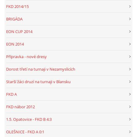
FKD 2014/15
BRIGÁDA
EON CUP 2014
EON 2014
Přípravka - nové dresy
Dorost třetí na turnaji v Nezamyslicích
Starší žáci druzí na turnaji v Blansku
FKD A
FKD nábor 2012
1.5. Opatovice - FKD B 4:3
OLEŠNICE - FKD A 0:1