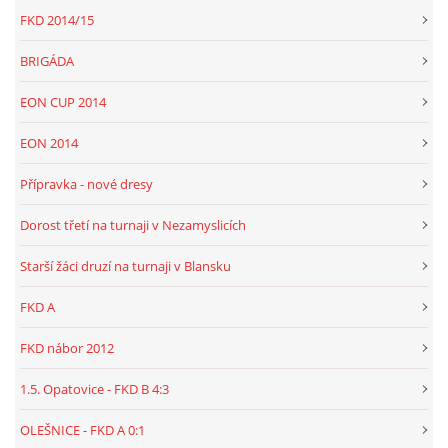
FKD 2014/15
BRIGÁDA
EON CUP 2014
EON 2014
Přípravka - nové dresy
Dorost třetí na turnaji v Nezamyslicích
Starší žáci druzí na turnaji v Blansku
FKD A
FKD nábor 2012
1.5. Opatovice - FKD B 4:3
OLEŠNICE - FKD A 0:1