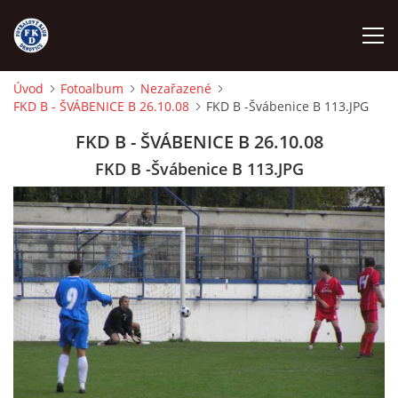
Úvod
Fotoalbum
Nezařazené
FKD B - ŠVÁBENICE B 26.10.08
FKD B -Švábenice B 113.JPG
ÚVOD
FKD B - ŠVÁBENICE B 26.10.08
NÁBOR
FKD B -Švábenice B 113.JPG
FKD A
FKD B
STARŠÍ DOROST
STARŠÍ ŽÁCI