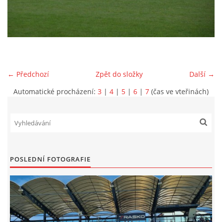
MLADŠÍ ŽÁCI
MLADŠÍ ŽÁCI "B"
← Předchozí
Zpět do složky
Další →
STARŠÍ PŘÍPRAVKA R 2012 + 2013
Automatické procházení:
3
|
4
|
5
|
6
|
7
(čas ve vteřinách)
MLADŠÍ PŘÍPRAVKA R2014-2015
PODPORUJÍ NÁŠ KLUB
POSLEDNÍ FOTOGRAFIE
ARCHÍV
DOTACE