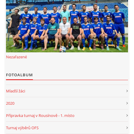
FKD, z.s.
Drnovice 704
68304 Drnovice
ičo 27005305
č.ú. 3227086359 / 0800
Nezařazené
sekretarfkd@centrum.cz
FOTOALBUM
© 2026 eStránky.cz
|
RSS
Mladší žáci
2020
Přípravka turnaj v Rousínově - 1. místo
Turnaj výběrů OFS