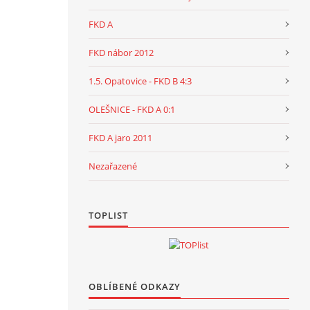
FKD A
FKD nábor 2012
1.5. Opatovice - FKD B 4:3
OLEŠNICE - FKD A 0:1
FKD A jaro 2011
Nezařazené
TOPLIST
OBLÍBENÉ ODKAZY