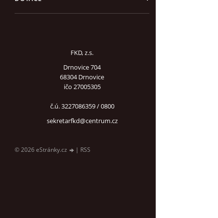
FKD, z.s.
Drnovice 704
68304 Drnovice
ičo 27005305
č.ú. 3227086359 / 0800
sekretarfkd@centrum.cz
© 2026 eStránky.cz
|
RSS