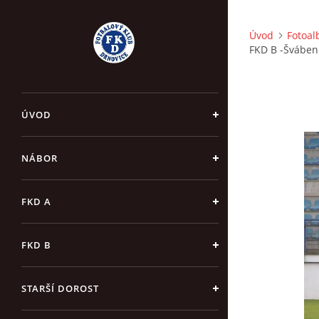
Úvod
Fotoa
FKD B -Šváben
ÚVOD
NÁBOR
FKD A
FKD B
STARŠÍ DOROST