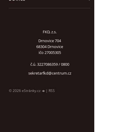
FKD, z.s.
Drnovice 704
68304 Drnovice
ičo 27005305
č.ú. 3227086359 / 0800
sekretarfkd@centrum.cz
© 2026 eStránky.cz
|
RSS