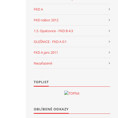
FKD A
FKD nábor 2012
1.5. Opatovice - FKD B 4:3
OLEŠNICE - FKD A 0:1
FKD A jaro 2011
Nezařazené
TOPLIST
OBLÍBENÉ ODKAZY