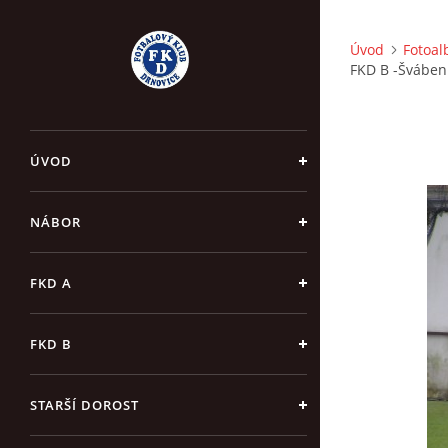
Úvod
Fotoa
FKD B -Šváben
ÚVOD
NÁBOR
FKD A
FKD B
STARŠÍ DOROST