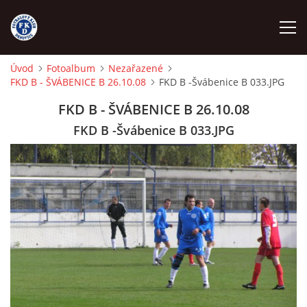
Úvod
Fotoalbum
Nezařazené
FKD B - ŠVÁBENICE B 26.10.08
FKD B -Švábenice B 033.JPG
ÚVOD
FKD B - ŠVÁBENICE B 26.10.08
NÁBOR
FKD B -Švábenice B 033.JPG
FKD A
FKD B
STARŠÍ DOROST
STARŠÍ ŽÁCI