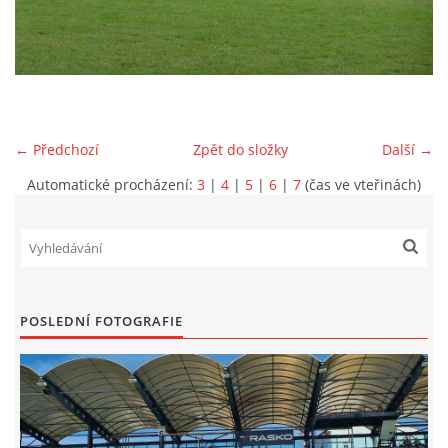
MLADŠÍ ŽÁCI
MLADŠÍ ŽÁCI "B"
← Předchozí
Zpět do složky
Další →
STARŠÍ PŘÍPRAVKA R 2012 + 2013
Automatické procházení:
3
|
4
|
5
|
6
|
7
(čas ve vteřinách)
MLADŠÍ PŘÍPRAVKA R2014-2015
PODPORUJÍ NÁŠ KLUB
POSLEDNÍ FOTOGRAFIE
ARCHÍV
DOTACE