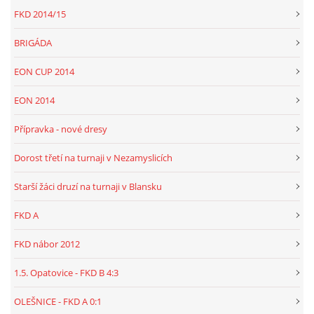
FKD 2014/15
BRIGÁDA
EON CUP 2014
EON 2014
Přípravka - nové dresy
Dorost třetí na turnaji v Nezamyslicích
Starší žáci druzí na turnaji v Blansku
FKD A
FKD nábor 2012
1.5. Opatovice - FKD B 4:3
OLEŠNICE - FKD A 0:1