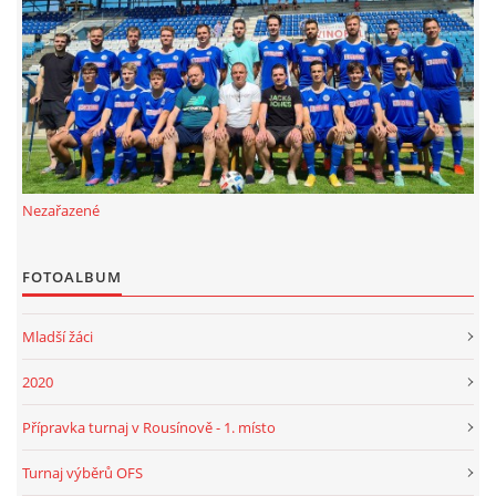
FKD, z.s.
Drnovice 704
68304 Drnovice
ičo 27005305
č.ú. 3227086359 / 0800
Nezařazené
sekretarfkd@centrum.cz
FOTOALBUM
© 2026 eStránky.cz
|
RSS
Mladší žáci
2020
Přípravka turnaj v Rousínově - 1. místo
Turnaj výběrů OFS